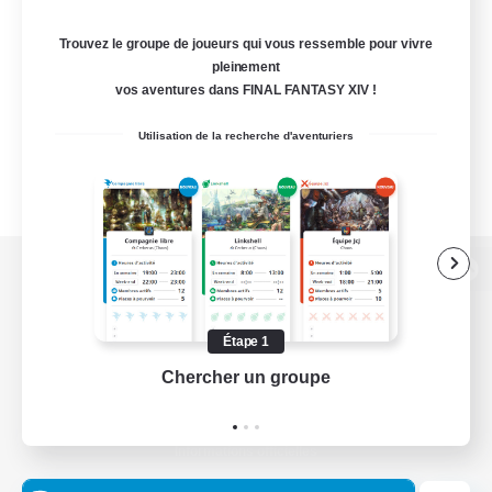
Trouvez le groupe de joueurs qui vous ressemble pour vivre
pleinement
vos aventures dans FINAL FANTASY XIV !
Utilisation de la recherche d'aventuriers
Version de bureau
Étape 1
Chercher un groupe
Prend
Télécharger le jeu
Informations officielles