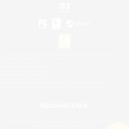
©2026 Sony Interactive Entertainment LLC."PlayStation Family Mark", "PlayStation", "PS5
logo", "PS5", "PS4 logo" and "PS4" are registered trademarks or trademarks of Sony
Interactive Entertainment Inc.
Microsoft, the XBOX Sphere mark, the Series X|S logo and XBOX Series X|S are trademarks
of the Microsoft group of companies.
Nintendo Switch est une marque de Nintendo.
Mac is a trademark of Apple Inc.
©2026 Valve Corporation. Steam et le logo Steam sont des marques déposées et/ou des
marques enregistrées par Valve Corporation aux É.U. et/ou dans d'autres pays.
© SQUARE ENIX
Square Enix Limited, société immatriculée en Angleterre sous le numéro 01804186 - Siège
social : 240 Blackfriars Road, London, SE1 8NW.