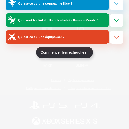
Qu'est-ce qu'une compagnie libre ?
/
Facebook
X
News
Que sont les linkshells et les linkshells inter-Monde ?
Qu'est-ce qu'une équipe JcJ ?
YouTube
Instagram
Commencer les recherches !
Twitch
Bluesky
Licence
Règles et politiques
Politique de confidentialité
Politique d'utilisation des cookies