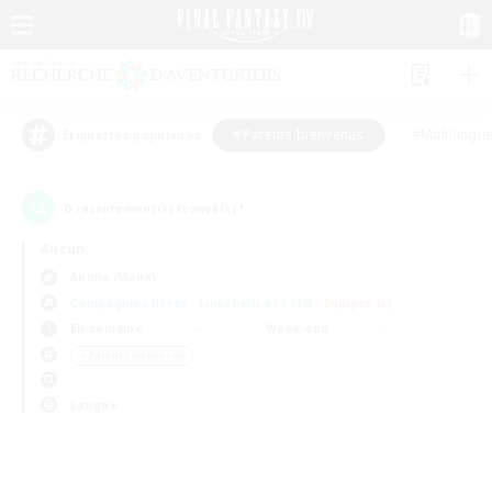
#Parents bienvenus
#Multilingu
Étiquettes populaires
0
recrutement(s) trouvé(s) !
Aucun
Anima (Mana)
Compagnies libres
Linkshells et LSIM
Équipes JcJ
En semaine
Week-end
＃Parents bienvenus
Langue