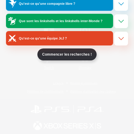
Qu'est-ce qu'une compagnie libre ?
/
Facebook
X
News
Que sont les linkshells et les linkshells inter-Monde ?
Qu'est-ce qu'une équipe JcJ ?
YouTube
Instagram
Commencer les recherches !
Twitch
Bluesky
Licence
Règles et politiques
Politique de confidentialité
Politique d'utilisation des cookies