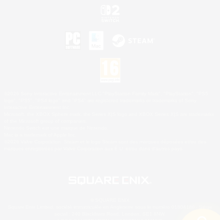
©2026 Sony Interactive Entertainment LLC."PlayStation Family Mark", "PlayStation", "PS5
logo", "PS5", "PS4 logo" and "PS4" are registered trademarks or trademarks of Sony
Interactive Entertainment Inc.
Microsoft, the XBOX Sphere mark, the Series X|S logo and XBOX Series X|S are trademarks
of the Microsoft group of companies.
Nintendo Switch est une marque de Nintendo.
Mac is a trademark of Apple Inc.
©2026 Valve Corporation. Steam et le logo Steam sont des marques déposées et/ou des
marques enregistrées par Valve Corporation aux É.U. et/ou dans d'autres pays.
© SQUARE ENIX
Square Enix Limited, société immatriculée en Angleterre sous le numéro 01804186 - Siège
social : 240 Blackfriars Road, London, SE1 8NW.