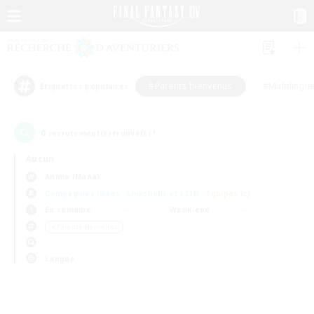
#Parents bienvenus
#Multilingu
Étiquettes populaires
0
recrutement(s) trouvé(s) !
Aucun
Anima (Mana)
Compagnies libres
Linkshells et LSIM
Équipes JcJ
En semaine
Week-end
＃Parents bienvenus
Langue