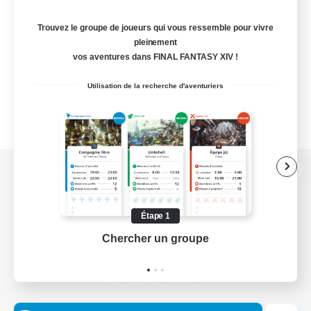
Trouvez le groupe de joueurs qui vous ressemble pour vivre
pleinement
vos aventures dans FINAL FANTASY XIV !
Utilisation de la recherche d'aventuriers
Version de bureau
Étape 1
Chercher un groupe
Prend
Télécharger le jeu
Informations officielles