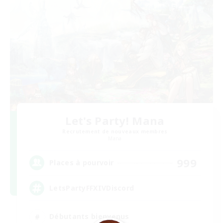
Let's Party! Mana
Recrutement de nouveaux membres
Mana
999
Places à pourvoir
LetsPartyFFXIVDiscord
Débutants bienvenus