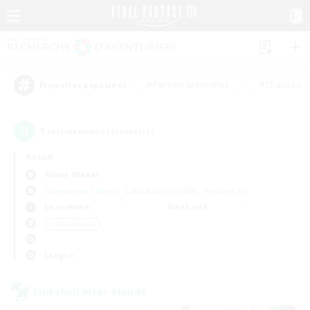
#Parents bienvenus
#Chasses
Étiquettes populaires
1
recrutement(s) trouvé(s) !
Aucun
Anima (Mana)
Compagnies libres
Linkshells et LSIM
Équipes JcJ
En semaine
Week-end
＃Jeu détendu
Langue
Linkshell inter-Monde