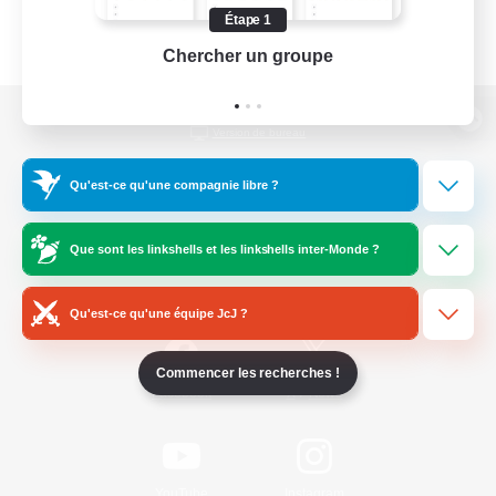
Étape 1
Chercher un groupe
Prend
Version de bureau
Qu'est-ce qu'une compagnie libre ?
Télécharger le jeu
Que sont les linkshells et les linkshells inter-Monde ?
Informations officielles
Qu'est-ce qu'une équipe JcJ ?
Commencer les recherches !
/
Facebook
X
News
YouTube
Instagram