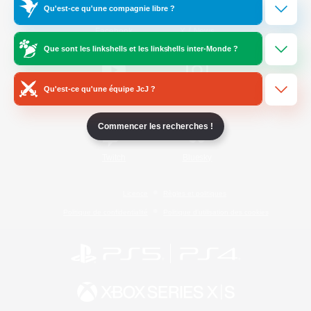
Qu'est-ce qu'une compagnie libre ?
/
Facebook
X
News
Que sont les linkshells et les linkshells inter-Monde ?
Qu'est-ce qu'une équipe JcJ ?
YouTube
Instagram
Commencer les recherches !
Twitch
Bluesky
Licence
Règles et politiques
Politique de confidentialité
Politique d'utilisation des cookies