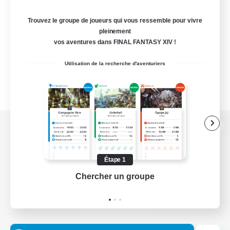
Trouvez le groupe de joueurs qui vous ressemble pour vivre
pleinement
vos aventures dans FINAL FANTASY XIV !
Utilisation de la recherche d'aventuriers
Version de bureau
Étape 1
Chercher un groupe
Prend
Télécharger le jeu
Informations officielles