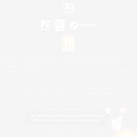
©2026 Sony Interactive Entertainment LLC."PlayStation Family Mark", "PlayStation", "PS5
logo", "PS5", "PS4 logo" and "PS4" are registered trademarks or trademarks of Sony
Interactive Entertainment Inc.
Microsoft, the XBOX Sphere mark, the Series X|S logo and XBOX Series X|S are trademarks
of the Microsoft group of companies.
Nintendo Switch est une marque de Nintendo.
Mac is a trademark of Apple Inc.
©2026 Valve Corporation. Steam et le logo Steam sont des marques déposées et/ou des
marques enregistrées par Valve Corporation aux É.U. et/ou dans d'autres pays.
Ces recrutements ne vous conviennent pas ?
Affinez vos critères de recherche, kupo !
© SQUARE ENIX
Square Enix Limited, société immatriculée en Angleterre sous le numéro 01804186 - Siège
social : 240 Blackfriars Road, London, SE1 8NW.