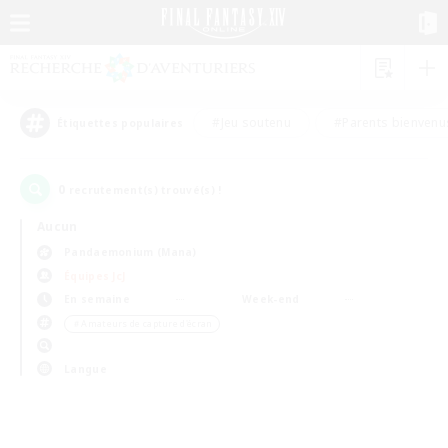
#Jeu soutenu
#Parents bienvenu
Étiquettes populaires
0
recrutement(s) trouvé(s) !
Aucun
Pandaemonium (Mana)
Équipes JcJ
En semaine
Week-end
＃Amateurs de capture d'écran
Langue