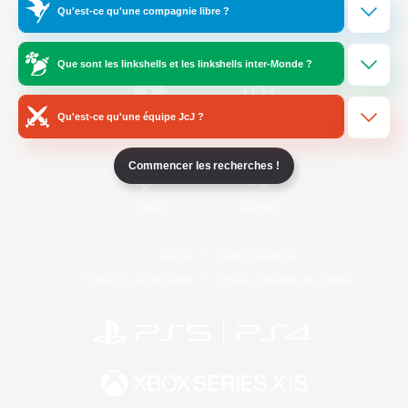
Qu'est-ce qu'une compagnie libre ?
/
Facebook
X
News
Que sont les linkshells et les linkshells inter-Monde ?
Qu'est-ce qu'une équipe JcJ ?
YouTube
Instagram
Commencer les recherches !
Twitch
Bluesky
Licence
Règles et politiques
Politique de confidentialité
Politique d'utilisation des cookies