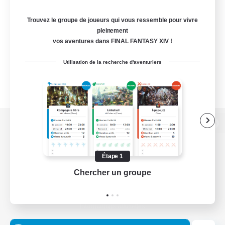
Trouvez le groupe de joueurs qui vous ressemble pour vivre
pleinement
vos aventures dans FINAL FANTASY XIV !
Utilisation de la recherche d'aventuriers
Version de bureau
Étape 1
Chercher un groupe
Prend
Télécharger le jeu
Informations officielles