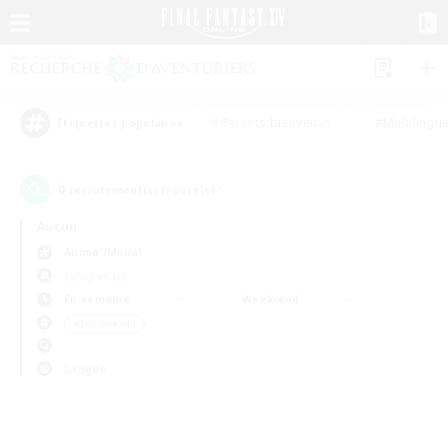
#Parents bienvenus
#Multilingu
Étiquettes populaires
0
recrutement(s) trouvé(s) !
Aucun
Anima (Mana)
Équipes JcJ
En semaine
Week-end
＃Jeu détendu
Langue