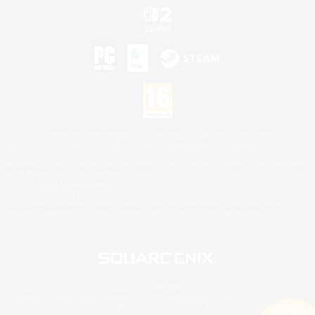
©2026 Sony Interactive Entertainment LLC."PlayStation Family Mark", "PlayStation", "PS5
logo", "PS5", "PS4 logo" and "PS4" are registered trademarks or trademarks of Sony
Interactive Entertainment Inc.
Microsoft, the XBOX Sphere mark, the Series X|S logo and XBOX Series X|S are trademarks
of the Microsoft group of companies.
Nintendo Switch est une marque de Nintendo.
Mac is a trademark of Apple Inc.
©2026 Valve Corporation. Steam et le logo Steam sont des marques déposées et/ou des
marques enregistrées par Valve Corporation aux É.U. et/ou dans d'autres pays.
© SQUARE ENIX
Square Enix Limited, société immatriculée en Angleterre sous le numéro 01804186 - Siège
social : 240 Blackfriars Road, London, SE1 8NW.