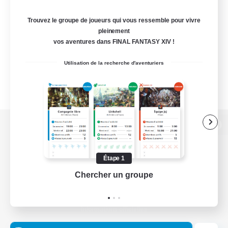
Trouvez le groupe de joueurs qui vous ressemble pour vivre
pleinement
vos aventures dans FINAL FANTASY XIV !
Utilisation de la recherche d'aventuriers
Version de bureau
Étape 1
Chercher un groupe
Prend
Télécharger le jeu
Informations officielles