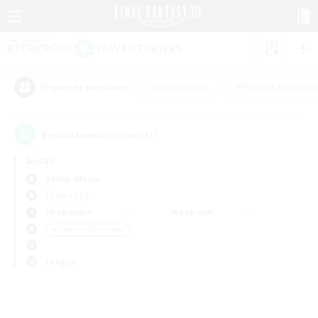
#Jeu soutenu
#Parents bienvenu
Étiquettes populaires
0
recrutement(s) trouvé(s) !
Aucun
Anima (Mana)
Équipes JcJ
En semaine
Week-end
＃Amateurs d'histoire
Langue