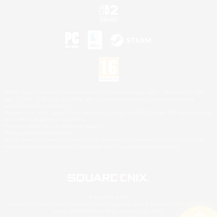
©2026 Sony Interactive Entertainment LLC."PlayStation Family Mark", "PlayStation", "PS5
logo", "PS5", "PS4 logo" and "PS4" are registered trademarks or trademarks of Sony
Interactive Entertainment Inc.
Microsoft, the XBOX Sphere mark, the Series X|S logo and XBOX Series X|S are trademarks
of the Microsoft group of companies.
Nintendo Switch est une marque de Nintendo.
Mac is a trademark of Apple Inc.
©2026 Valve Corporation. Steam et le logo Steam sont des marques déposées et/ou des
marques enregistrées par Valve Corporation aux É.U. et/ou dans d'autres pays.
© SQUARE ENIX
Square Enix Limited, société immatriculée en Angleterre sous le numéro 01804186 - Siège
social : 240 Blackfriars Road, London, SE1 8NW.