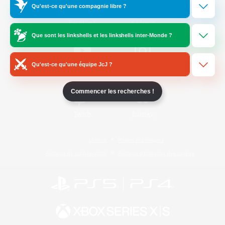
Qu'est-ce qu'une compagnie libre ?
/
Facebook
X
News
Que sont les linkshells et les linkshells inter-Monde ?
Qu'est-ce qu'une équipe JcJ ?
YouTube
Instagram
Commencer les recherches !
Twitch
Bluesky
Licence
Règles et politiques
Politique de confidentialité
Politique d'utilisation des cookies