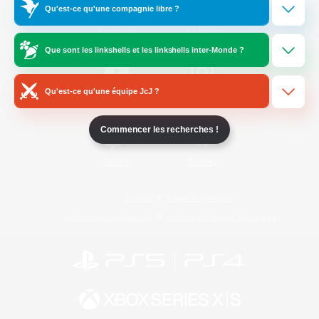
Qu'est-ce qu'une compagnie libre ?
/
Facebook
X
News
Que sont les linkshells et les linkshells inter-Monde ?
Qu'est-ce qu'une équipe JcJ ?
YouTube
Instagram
Commencer les recherches !
Twitch
Bluesky
Licence
Règles et politiques
Politique de confidentialité
Politique d'utilisation des cookies