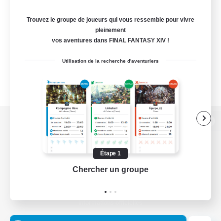
Trouvez le groupe de joueurs qui vous ressemble pour vivre
pleinement
vos aventures dans FINAL FANTASY XIV !
Utilisation de la recherche d'aventuriers
Version de bureau
Étape 1
Chercher un groupe
Prend
Télécharger le jeu
Informations officielles