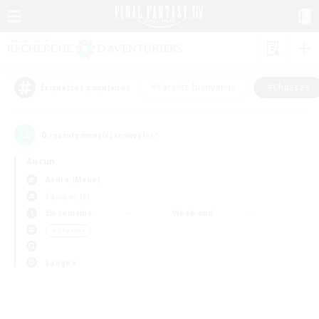
#Parents bienvenus
#Chasses
Étiquettes populaires
0
recrutement(s) trouvé(s) !
Aucun
Asura (Mana)
Équipes JcJ
En semaine
Week-end
＃Chasses
Langue