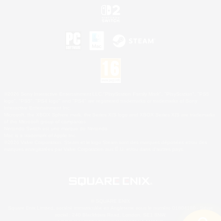
©2026 Sony Interactive Entertainment LLC."PlayStation Family Mark", "PlayStation", "PS5
logo", "PS5", "PS4 logo" and "PS4" are registered trademarks or trademarks of Sony
Interactive Entertainment Inc.
Microsoft, the XBOX Sphere mark, the Series X|S logo and XBOX Series X|S are trademarks
of the Microsoft group of companies.
Nintendo Switch est une marque de Nintendo.
Mac is a trademark of Apple Inc.
©2026 Valve Corporation. Steam et le logo Steam sont des marques déposées et/ou des
marques enregistrées par Valve Corporation aux É.U. et/ou dans d'autres pays.
© SQUARE ENIX
Square Enix Limited, société immatriculée en Angleterre sous le numéro 01804186 - Siège
social : 240 Blackfriars Road, London, SE1 8NW.