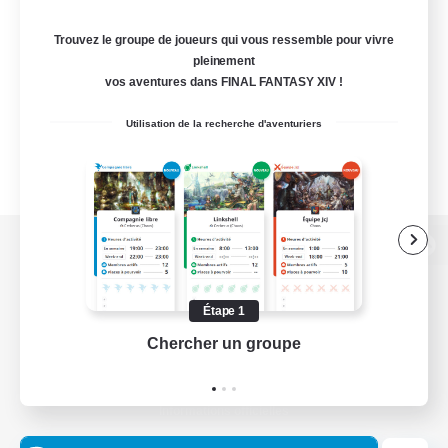
Trouvez le groupe de joueurs qui vous ressemble pour vivre
pleinement
vos aventures dans FINAL FANTASY XIV !
Utilisation de la recherche d'aventuriers
Version de bureau
Étape 1
Chercher un groupe
Prend
Télécharger le jeu
Informations officielles