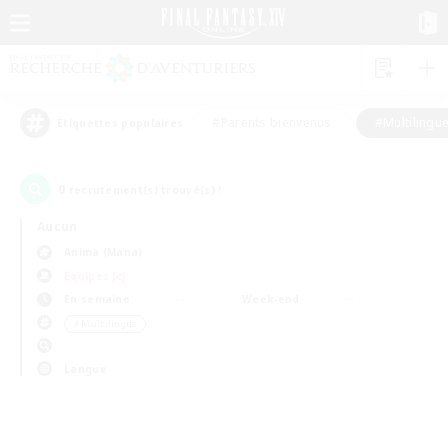
#Parents bienvenus
#Multilingu
Étiquettes populaires
0
recrutement(s) trouvé(s) !
Aucun
Anima (Mana)
Équipes JcJ
En semaine
Week-end
＃Multilingue
Langue