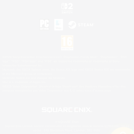
©2026 Sony Interactive Entertainment LLC."PlayStation Family Mark", "PlayStation", "PS5
logo", "PS5", "PS4 logo" and "PS4" are registered trademarks or trademarks of Sony
Interactive Entertainment Inc.
Microsoft, the XBOX Sphere mark, the Series X|S logo and XBOX Series X|S are trademarks
of the Microsoft group of companies.
Nintendo Switch est une marque de Nintendo.
Mac is a trademark of Apple Inc.
©2026 Valve Corporation. Steam et le logo Steam sont des marques déposées et/ou des
marques enregistrées par Valve Corporation aux É.U. et/ou dans d'autres pays.
© SQUARE ENIX
Square Enix Limited, société immatriculée en Angleterre sous le numéro 01804186 - Siège
social : 240 Blackfriars Road, London, SE1 8NW.