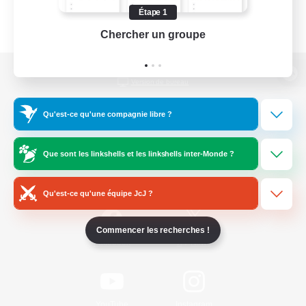
Étape 1
Chercher un groupe
Prend
Version de bureau
Qu'est-ce qu'une compagnie libre ?
Télécharger le jeu
Que sont les linkshells et les linkshells inter-Monde ?
Informations officielles
Qu'est-ce qu'une équipe JcJ ?
Commencer les recherches !
/
Facebook
X
News
YouTube
Instagram