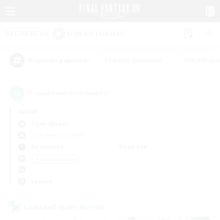
#Parents bienvenus
#Multilingu
Étiquettes populaires
1
recrutement(s) trouvé(s) !
Aucun
Titan (Mana)
Linkshells et LSIM
En semaine
Week-end
＃Joueurs sociaux
Langue
Linkshell inter-Monde