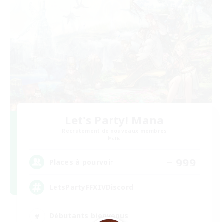
Let's Party! Mana
Recrutement de nouveaux membres
Mana
999
Places à pourvoir
LetsPartyFFXIVDiscord
Débutants bienvenus