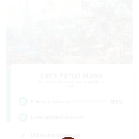
Let's Party! Mana
Recrutement de nouveaux membres
Mana
999
Places à pourvoir
LetsPartyFFXIVDiscord
Débutants bienvenus