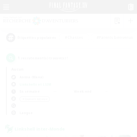
#Chasses
#Parents bienvenus
Étiquettes populaires
1
recrutement(s) trouvé(s) !
Aucun
Anima (Mana)
Linkshells et LSIM
En semaine
Week-end
＃Joueurs sociaux
Langue
Linkshell inter-Monde