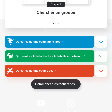
Étape 1
Chercher un groupe
Prend
Version de bureau
Qu'est-ce qu'une compagnie libre ?
Télécharger le jeu
Que sont les linkshells et les linkshells inter-Monde ?
Informations officielles
Qu'est-ce qu'une équipe JcJ ?
Commencer les recherches !
/
Facebook
X
News
YouTube
Instagram