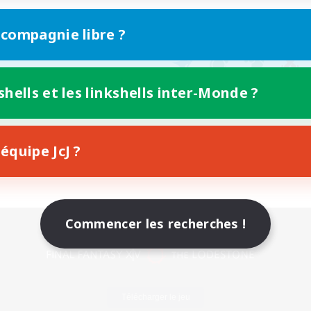
 compagnie libre ?
shells et les linkshells inter-Monde ?
équipe JcJ ?
Commencer les recherches !
Version mobile
Télécharger le jeu