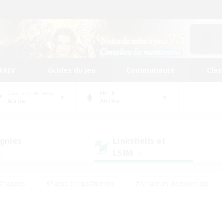
FFXIV
Guides du jeu
Communauté
Cla
Centre de données
Monde
Mana
Anima
gnies
Linkshells et
LSIM
0)
(1)
Chasses
#Passe-temps/Intérêts
#Amateurs de logement
nus
#Amateurs de capture d'écran
#Événements joueurs
mateurs de mirage
#Carte aux trésors
#Joueurs sociaux