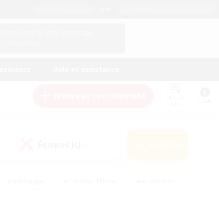
Français
Gérez le profil de votre personnage
Connexion
ssements
Aide et assistance
Nouveau recrutement
Liste de
Guide
suivi
Équipes JcJ
Rechercher
(0)
#Multilingue
#Contenu difficile
#Jeu détendu
#Amateurs de jeu de rôle
#Jeu soutenu
#Débutants bienvenus
#Travailleurs bienvenus