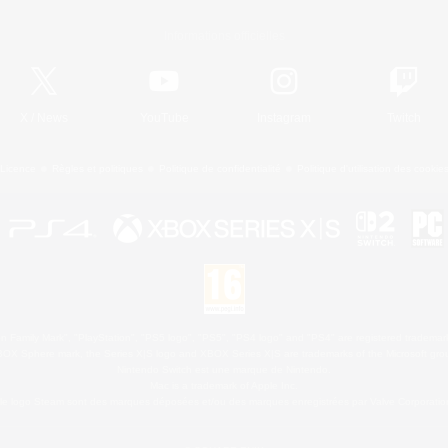
Informations officielles
X
/
News
YouTube
Instagram
Twitch
Licence
Règles et politiques
Politique de confidentialité
Politique d'utilisation des cookie
 Family Mark", "PlayStation", "PS5 logo", "PS5", "PS4 logo" and "PS4" are registered trademark
XBOX Sphere mark, the Series X|S logo and XBOX Series X|S are trademarks of the Microsoft gro
Nintendo Switch est une marque de Nintendo.
Mac is a trademark of Apple Inc.
le logo Steam sont des marques déposées et/ou des marques enregistrées par Valve Corporation