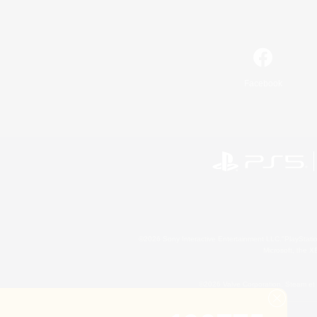
Facebook
©2026 Sony Interactive Entertainment LLC."PlayStation
Microsoft, the 
©2026 Valve Corporation. Steam et 