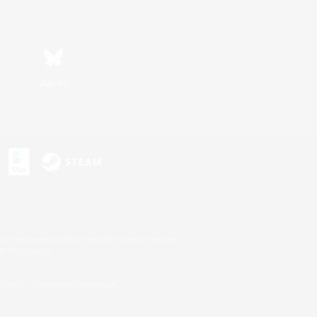
Bluesky
s
s or trademarks of Sony Interactive Entertainment Inc.
up of companies.
 aux É.U. et/ou dans d'autres pays.