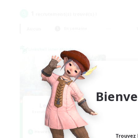
1
recrutement(s) trouvé(s) !
Aucun
En semaine
Linkshell inter-Monde
Bienve
Let's Party! Mana
Recrutement de nouveaux membres
Mana
Heures d'activité
Trouvez 