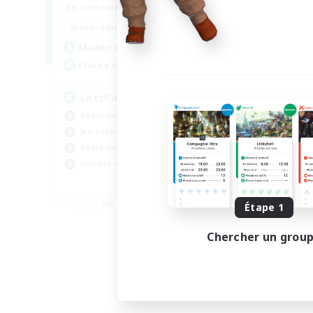
0:00
23:00
En semaine
0:00
23:00
Week-end
1
Membres actifs
999
Places à pourvoir
LetsPartyFFXIVDiscord
Débutants bienvenus
Jeu détendu
Passe-temps/Intérêts
Joueurs sociaux
EN
Fin du recrutement le 24/08/2026
Étape 1
Chercher un grou