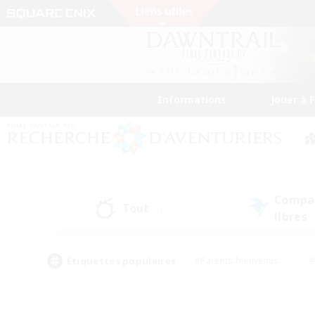
Informations
Jouer à 
Compa
Tout
(1)
libres
(
Étiquettes populaires
#Parents bienvenus
#
#Amateurs d'histoire
#Étudiants bienve
#Artisans/Récolteurs
#Amateurs de JcJ
#A