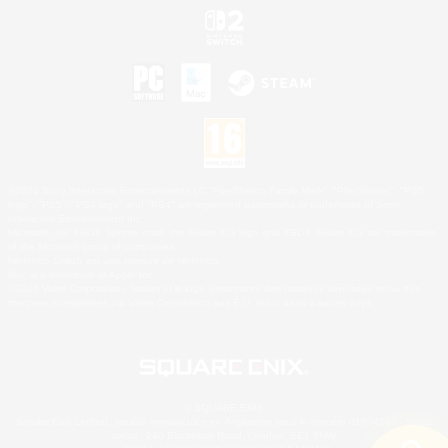
©2026 Sony Interactive Entertainment LLC."PlayStation Family Mark", "PlayStation", "PS5
logo", "PS5", "PS4 logo" and "PS4" are registered trademarks or trademarks of Sony
Interactive Entertainment Inc.
Microsoft, the XBOX Sphere mark, the Series X|S logo and XBOX Series X|S are trademarks
of the Microsoft group of companies.
Nintendo Switch est une marque de Nintendo.
Mac is a trademark of Apple Inc.
©2026 Valve Corporation. Steam et le logo Steam sont des marques déposées et/ou des
marques enregistrées par Valve Corporation aux É.U. et/ou dans d'autres pays.
© SQUARE ENIX
Square Enix Limited, société immatriculée en Angleterre sous le numéro 01804186 - Siège
social : 240 Blackfriars Road, London, SE1 8NW.