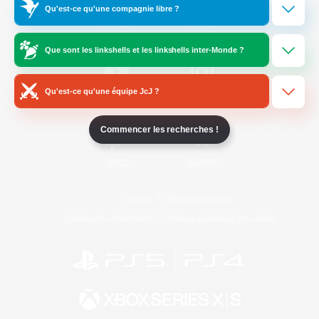
Qu'est-ce qu'une compagnie libre ?
/
Facebook
X
News
Que sont les linkshells et les linkshells inter-Monde ?
Qu'est-ce qu'une équipe JcJ ?
YouTube
Instagram
Commencer les recherches !
Twitch
Bluesky
Licence
Règles et politiques
Politique de confidentialité
Politique d'utilisation des cookies