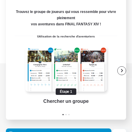
Trouvez le groupe de joueurs qui vous ressemble pour vivre
pleinement
vos aventures dans FINAL FANTASY XIV !
Utilisation de la recherche d'aventuriers
Version de bureau
Étape 1
Chercher un groupe
Prend
Télécharger le jeu
Informations officielles