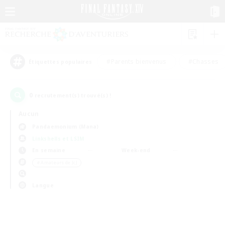
#Parents bienvenus
#Chasses
Étiquettes populaires
0
recrutement(s) trouvé(s) !
Aucun
Pandaemonium (Mana)
Linkshells et LSIM
En semaine
Week-end
＃Amateurs de JcJ
Langue