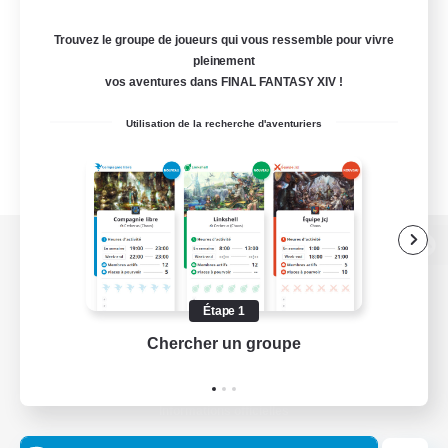
Trouvez le groupe de joueurs qui vous ressemble pour vivre
pleinement
vos aventures dans FINAL FANTASY XIV !
Utilisation de la recherche d'aventuriers
Version de bureau
Étape 1
Chercher un groupe
Prend
Télécharger le jeu
Informations officielles