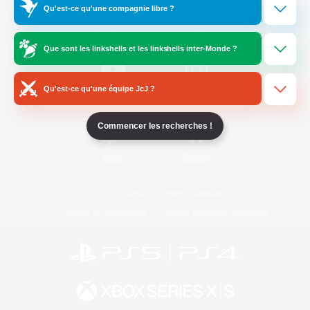
Qu'est-ce qu'une compagnie libre ?
/
Facebook
X
News
Que sont les linkshells et les linkshells inter-Monde ?
Qu'est-ce qu'une équipe JcJ ?
YouTube
Instagram
Commencer les recherches !
Twitch
Bluesky
Licence
Règles et politiques
Politique de confidentialité
Politique d'utilisation des cookies