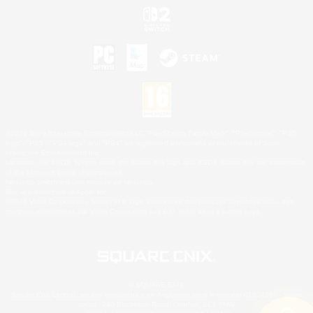
©2026 Sony Interactive Entertainment LLC."PlayStation Family Mark", "PlayStation", "PS5
logo", "PS5", "PS4 logo" and "PS4" are registered trademarks or trademarks of Sony
Interactive Entertainment Inc.
Microsoft, the XBOX Sphere mark, the Series X|S logo and XBOX Series X|S are trademarks
of the Microsoft group of companies.
Nintendo Switch est une marque de Nintendo.
Mac is a trademark of Apple Inc.
©2026 Valve Corporation. Steam et le logo Steam sont des marques déposées et/ou des
marques enregistrées par Valve Corporation aux É.U. et/ou dans d'autres pays.
© SQUARE ENIX
Square Enix Limited, société immatriculée en Angleterre sous le numéro 01804186 - Siège
social : 240 Blackfriars Road, London, SE1 8NW.