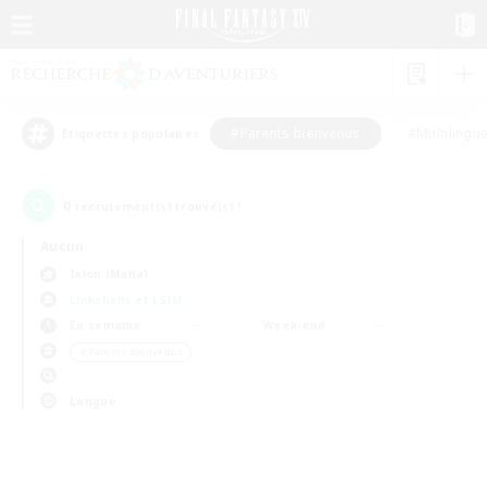
#Parents bienvenus
#Multilingu
Étiquettes populaires
0
recrutement(s) trouvé(s) !
Aucun
Ixion (Mana)
Linkshells et LSIM
En semaine
Week-end
＃Parents bienvenus
Langue