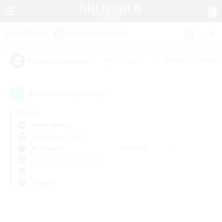
#Jeu soutenu
#Parents bienvenu
Étiquettes populaires
0
recrutement(s) trouvé(s) !
Aucun
Anima (Mana)
Linkshells et LSIM
En semaine
Week-end
＃Travailleurs bienvenus
Langue