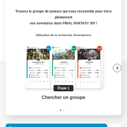
Trouvez le groupe de joueurs qui vous ressemble pour vivre
pleinement
vos aventures dans FINAL FANTASY XIV !
Utilisation de la recherche d'aventuriers
Version de bureau
Étape 1
Chercher un groupe
Prend
Télécharger le jeu
Informations officielles