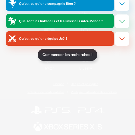
Qu'est-ce qu'une compagnie libre ?
/
Facebook
X
News
Que sont les linkshells et les linkshells inter-Monde ?
Qu'est-ce qu'une équipe JcJ ?
YouTube
Instagram
Commencer les recherches !
Twitch
Bluesky
Licence
Règles et politiques
Politique de confidentialité
Politique d'utilisation des cookies