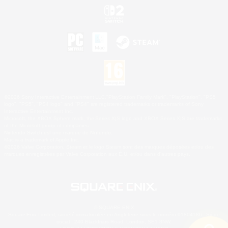
©2026 Sony Interactive Entertainment LLC."PlayStation Family Mark", "PlayStation", "PS5
logo", "PS5", "PS4 logo" and "PS4" are registered trademarks or trademarks of Sony
Interactive Entertainment Inc.
Microsoft, the XBOX Sphere mark, the Series X|S logo and XBOX Series X|S are trademarks
of the Microsoft group of companies.
Nintendo Switch est une marque de Nintendo.
Mac is a trademark of Apple Inc.
©2026 Valve Corporation. Steam et le logo Steam sont des marques déposées et/ou des
marques enregistrées par Valve Corporation aux É.U. et/ou dans d'autres pays.
© SQUARE ENIX
Square Enix Limited, société immatriculée en Angleterre sous le numéro 01804186 - Siège
social : 240 Blackfriars Road, London, SE1 8NW.