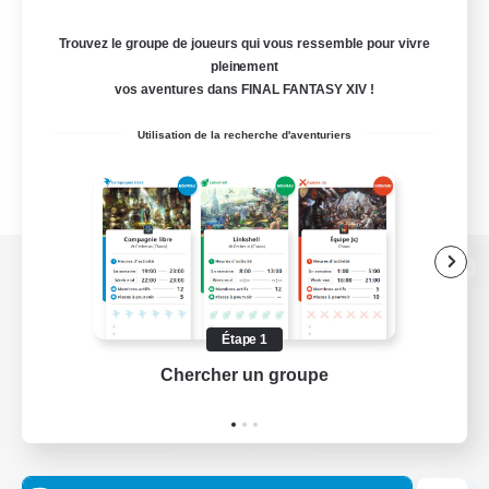
Trouvez le groupe de joueurs qui vous ressemble pour vivre
pleinement
vos aventures dans FINAL FANTASY XIV !
Utilisation de la recherche d'aventuriers
Version de bureau
Étape 1
Chercher un groupe
Prend
Télécharger le jeu
Informations officielles