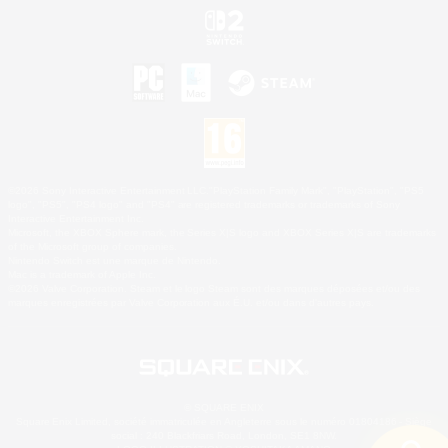
©2026 Sony Interactive Entertainment LLC."PlayStation Family Mark", "PlayStation", "PS5
logo", "PS5", "PS4 logo" and "PS4" are registered trademarks or trademarks of Sony
Interactive Entertainment Inc.
Microsoft, the XBOX Sphere mark, the Series X|S logo and XBOX Series X|S are trademarks
of the Microsoft group of companies.
Nintendo Switch est une marque de Nintendo.
Mac is a trademark of Apple Inc.
©2026 Valve Corporation. Steam et le logo Steam sont des marques déposées et/ou des
marques enregistrées par Valve Corporation aux É.U. et/ou dans d'autres pays.
© SQUARE ENIX
Square Enix Limited, société immatriculée en Angleterre sous le numéro 01804186 - Siège
social : 240 Blackfriars Road, London, SE1 8NW.