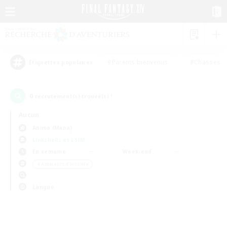
#Parents bienvenus
#Chasses
Étiquettes populaires
0
recrutement(s) trouvé(s) !
Aucun
Anima (Mana)
Linkshells et LSIM
En semaine
Week-end
＃Amateurs d'histoire
Langue