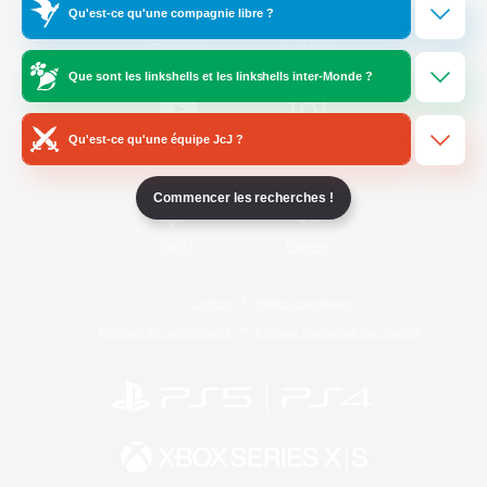
Qu'est-ce qu'une compagnie libre ?
/
Facebook
X
News
Que sont les linkshells et les linkshells inter-Monde ?
Qu'est-ce qu'une équipe JcJ ?
YouTube
Instagram
Commencer les recherches !
Twitch
Bluesky
Licence
Règles et politiques
Politique de confidentialité
Politique d'utilisation des cookies