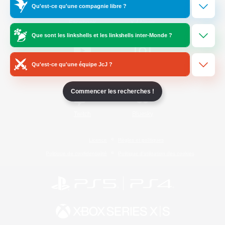
Qu'est-ce qu'une compagnie libre ?
/
Facebook
X
News
Que sont les linkshells et les linkshells inter-Monde ?
Qu'est-ce qu'une équipe JcJ ?
YouTube
Instagram
Commencer les recherches !
Twitch
Bluesky
Licence
Règles et politiques
Politique de confidentialité
Politique d'utilisation des cookies