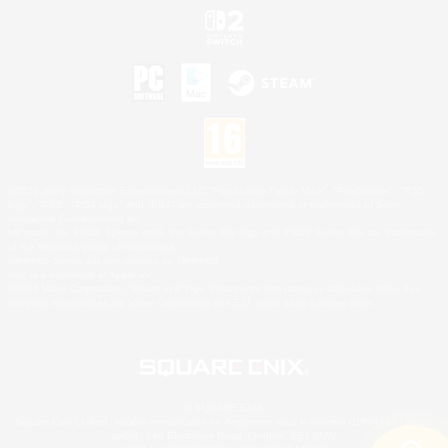
©2026 Sony Interactive Entertainment LLC."PlayStation Family Mark", "PlayStation", "PS5
logo", "PS5", "PS4 logo" and "PS4" are registered trademarks or trademarks of Sony
Interactive Entertainment Inc.
Microsoft, the XBOX Sphere mark, the Series X|S logo and XBOX Series X|S are trademarks
of the Microsoft group of companies.
Nintendo Switch est une marque de Nintendo.
Mac is a trademark of Apple Inc.
©2026 Valve Corporation. Steam et le logo Steam sont des marques déposées et/ou des
marques enregistrées par Valve Corporation aux É.U. et/ou dans d'autres pays.
© SQUARE ENIX
Square Enix Limited, société immatriculée en Angleterre sous le numéro 01804186 - Siège
social : 240 Blackfriars Road, London, SE1 8NW.