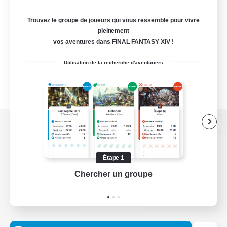
Trouvez le groupe de joueurs qui vous ressemble pour vivre
pleinement
vos aventures dans FINAL FANTASY XIV !
Utilisation de la recherche d'aventuriers
Version de bureau
Étape 1
Chercher un groupe
Prend
Télécharger le jeu
Informations officielles