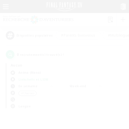
#Parents bienvenus
#Multilingu
Étiquettes populaires
0
recrutement(s) trouvé(s) !
Aucun
Anima (Mana)
Linkshells et LSIM
En semaine
Week-end
＃Chasses
Langue