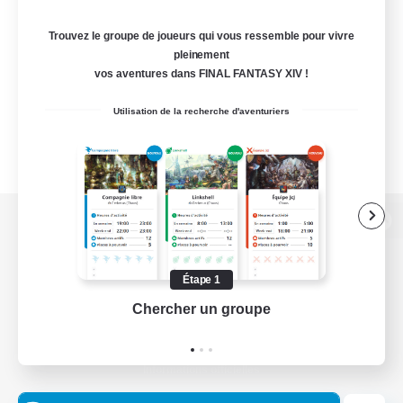
Trouvez le groupe de joueurs qui vous ressemble pour vivre
pleinement
vos aventures dans FINAL FANTASY XIV !
Utilisation de la recherche d'aventuriers
Version de bureau
Étape 1
Chercher un groupe
Prend
Télécharger le jeu
Informations officielles