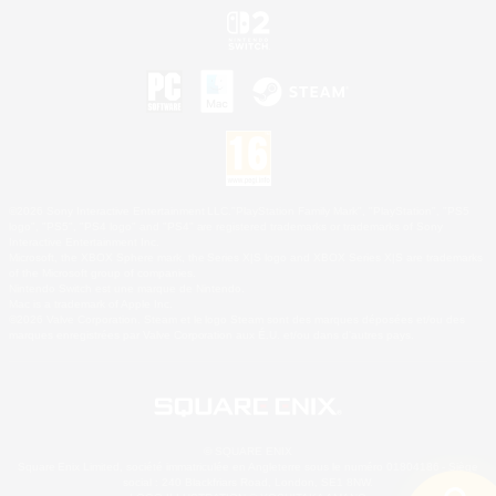
©2026 Sony Interactive Entertainment LLC."PlayStation Family Mark", "PlayStation", "PS5
logo", "PS5", "PS4 logo" and "PS4" are registered trademarks or trademarks of Sony
Interactive Entertainment Inc.
Microsoft, the XBOX Sphere mark, the Series X|S logo and XBOX Series X|S are trademarks
of the Microsoft group of companies.
Nintendo Switch est une marque de Nintendo.
Mac is a trademark of Apple Inc.
©2026 Valve Corporation. Steam et le logo Steam sont des marques déposées et/ou des
marques enregistrées par Valve Corporation aux É.U. et/ou dans d'autres pays.
© SQUARE ENIX
Square Enix Limited, société immatriculée en Angleterre sous le numéro 01804186 - Siège
social : 240 Blackfriars Road, London, SE1 8NW.