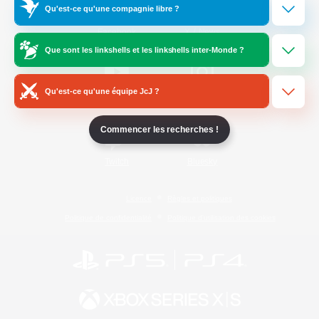
Qu'est-ce qu'une compagnie libre ?
/
Facebook
X
News
Que sont les linkshells et les linkshells inter-Monde ?
Qu'est-ce qu'une équipe JcJ ?
YouTube
Instagram
Commencer les recherches !
Twitch
Bluesky
Licence
Règles et politiques
Politique de confidentialité
Politique d'utilisation des cookies