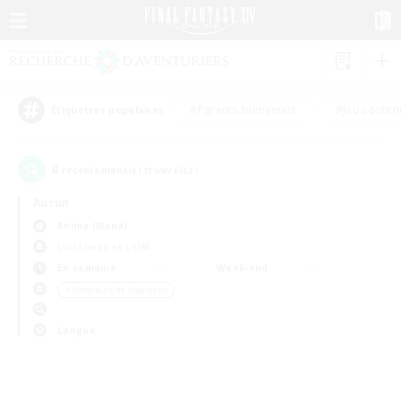
#Parents bienvenus
#Jeu souten
Étiquettes populaires
0
recrutement(s) trouvé(s) !
Aucun
Anima (Mana)
Linkshells et LSIM
En semaine
Week-end
＃Amateurs de logement
Langue