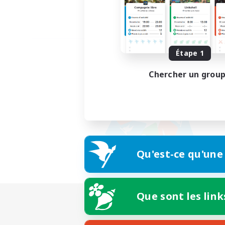
Étape 1
Chercher un grou
Qu'est-ce qu'une
Que sont les link