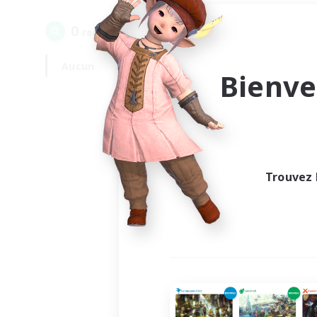
0
recrutement(s) trouvé(s) !
Aucun
En semaine
Bienve
Trouvez 
Au