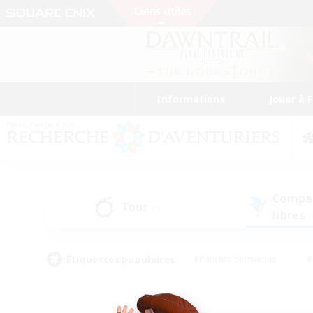
Informations
Jouer à 
Compa
Tout
(0)
libres
(
Étiquettes populaires
#Parents bienvenus
#
#Amateurs d'histoire
#Étudiants bienve
#Artisans/Récolteurs
#Amateurs de JcJ
#A