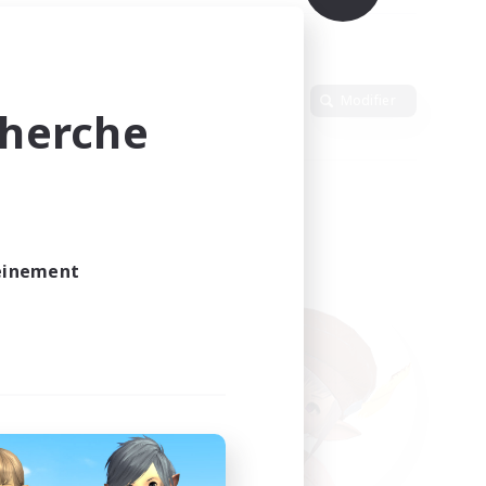
Langue
Modifier
cherche
leinement
vé.