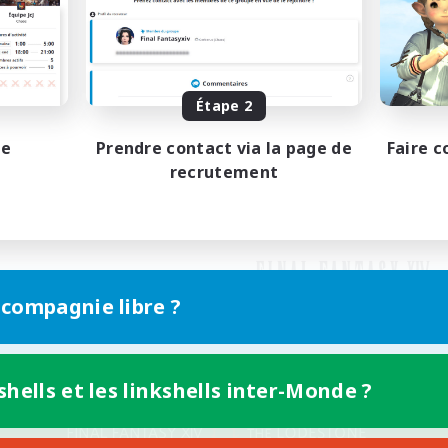
Étape 2
pe
Prendre contact via la page de
Faire c
recrutement
 compagnie libre ?
shells et les linkshells inter-Monde ?
Version mobile