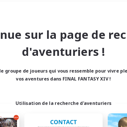
Week-end
＃Artisans/Récolteurs
nue sur la page de re
d'aventuriers !
le groupe de joueurs qui vous ressemble pour vivre p
0 résultat
vos aventures dans FINAL FANTASY XIV !
cun recrutement trou
Utilisation de la recherche d'aventuriers
Réessayez avec des critères différents.