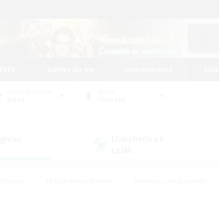
FFXIV
Guides du jeu
Communauté
Cla
Centre de données
Monde
Mana
Chocobo
gnies
Linkshells et
LSIM
0)
(0)
Chasses
#Passe-temps/Intérêts
#Amateurs de logement
nus
#Amateurs de capture d'écran
#Événements joueurs
mateurs de mirage
#Carte aux trésors
#Joueurs sociaux