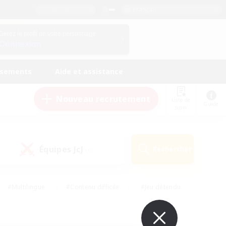
Français
Gérez le profil de votre personnage
Connexion
ssements
Aide et assistance
Nouveau recrutement
Liste de
Guide
suivi
Équipes JcJ
Rechercher
(0)
#Multilingue
#Contenu difficile
#Jeu détendu
#Amateurs de jeu de rôle
#Jeu soutenu
#Débutants bienvenus
#Travailleurs bienvenus