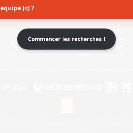
équipe JcJ ?
Télécharger le jeu
Informations officielles
Commencer les recherches !
X
/
News
YouTube
Instagram
Twitch
Licence
Règles et politiques
Politique de confidentialité
Politique d'utilisation des cookie
 Family Mark", "PlayStation", "PS5 logo", "PS5", "PS4 logo" and "PS4" are registered trademark
XBOX Sphere mark, the Series X|S logo and XBOX Series X|S are trademarks of the Microsoft gro
Nintendo Switch est une marque de Nintendo.