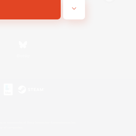
Bluesky
s
s or trademarks of Sony Interactive Entertainment Inc.
up of companies.