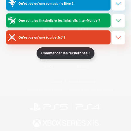
Qu'est-ce qu'une compagnie libre ?
/
Facebook
X
News
Que sont les linkshells et les linkshells inter-Monde ?
Qu'est-ce qu'une équipe JcJ ?
YouTube
Instagram
Commencer les recherches !
Twitch
Bluesky
Licence
Règles et politiques
Politique de confidentialité
Politique d'utilisation des cookies