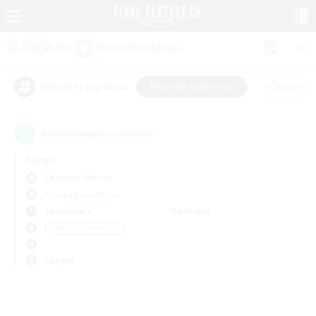
#Parents bienvenus
#Chasses
Étiquettes populaires
0
recrutement(s) trouvé(s) !
Aucun
Chocobo (Mana)
Compagnies libres
En semaine
Week-end
＃Parents bienvenus
Langue