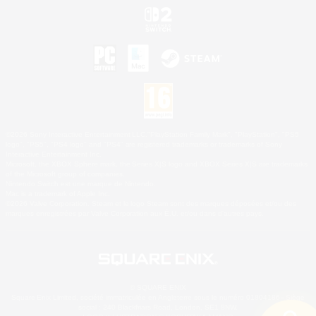
©2026 Sony Interactive Entertainment LLC."PlayStation Family Mark", "PlayStation", "PS5
logo", "PS5", "PS4 logo" and "PS4" are registered trademarks or trademarks of Sony
Interactive Entertainment Inc.
Microsoft, the XBOX Sphere mark, the Series X|S logo and XBOX Series X|S are trademarks
of the Microsoft group of companies.
Nintendo Switch est une marque de Nintendo.
Mac is a trademark of Apple Inc.
©2026 Valve Corporation. Steam et le logo Steam sont des marques déposées et/ou des
marques enregistrées par Valve Corporation aux É.U. et/ou dans d'autres pays.
© SQUARE ENIX
Square Enix Limited, société immatriculée en Angleterre sous le numéro 01804186 - Siège
social : 240 Blackfriars Road, London, SE1 8NW.