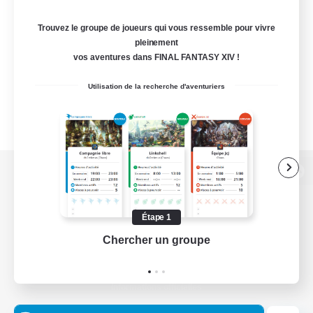
Trouvez le groupe de joueurs qui vous ressemble pour vivre
pleinement
vos aventures dans FINAL FANTASY XIV !
Utilisation de la recherche d'aventuriers
Version de bureau
Étape 1
Chercher un groupe
Prend
Télécharger le jeu
Informations officielles