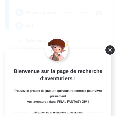
25
Places à pourvoir
Yuri
Débutants bienvenus
Jeu détendu
Événements joueurs
Passe-temps/Intérêts
Bienvenue sur la page de recherche
EN
d'aventuriers !
Voir détails
Fin du recrutement le 01/09/2026
Trouvez le groupe de joueurs qui vous ressemble pour vivre
pleinement
Linkshell inter-Monde
vos aventures dans FINAL FANTASY XIV !
Utilisation de la recherche d'aventuriers