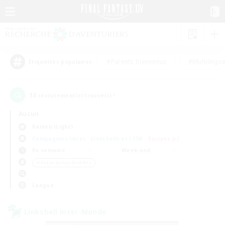
#Parents bienvenus
#Multilingu
Étiquettes populaires
13
recrutement(s) trouvé(s) !
Aucun
Raiden (Light)
Compagnies libres
Linkshells et LSIM
Équipes JcJ
En semaine
Week-end
＃Passe-temps/Intérêts
Langue
Linkshell inter-Monde