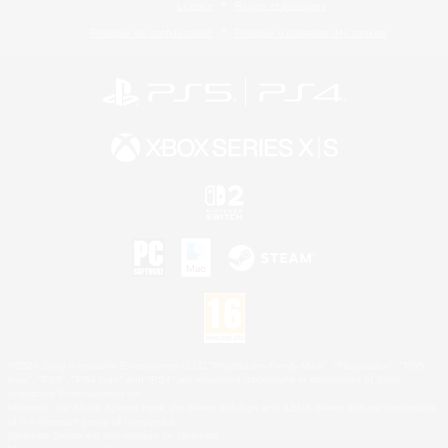
Licence
Règles et politiques
Politique de confidentialité
Politique d'utilisation des cookies
©2026 Sony Interactive Entertainment LLC."PlayStation Family Mark", "PlayStation", "PS5
logo", "PS5", "PS4 logo" and "PS4" are registered trademarks or trademarks of Sony
Interactive Entertainment Inc.
Microsoft, the XBOX Sphere mark, the Series X|S logo and XBOX Series X|S are trademarks
of the Microsoft group of companies.
Nintendo Switch est une marque de Nintendo.