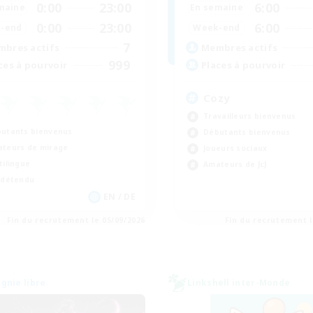
0:00
23:00
6:00
maine
En semaine
0:00
23:00
6:00
-end
Week-end
7
bres actifs
Membres actifs
999
ces à pourvoir
Places à pourvoir
Cozy
Travailleurs bienvenus
utants bienvenus
Débutants bienvenus
teurs de mirage
Joueurs sociaux
tilingue
Amateurs de JcJ
 détendu
EN / DE
Fin du recrutement le 05/09/2026
Fin du recrutement l
nie libre
Linkshell inter-Monde