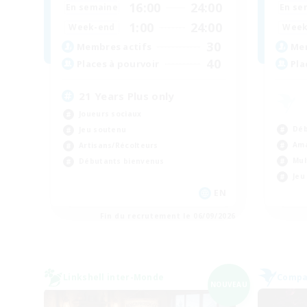
16:00
24:00
En semaine
En se
1:00
24:00
Week-end
Week
30
Membres actifs
Mem
40
Places à pourvoir
Pla
21 Years Plus only
Joueurs sociaux
Déb
Jeu soutenu
Ama
Artisans/Récolteurs
Mul
Débutants bienvenus
Jeu
EN
Fin du recrutement le 06/09/2026
Linkshell inter-Monde
Compag
NOUVEAU