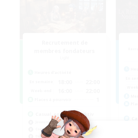
Recrutement de
Recr
membres fondateurs
Light
Heu
Heures d'activité
En se
18:00
22:00
En semaine
Week
16:00
22:00
Week-end
Mem
1
Places à pourvoir
Pla
Casual, entspannt, aktiv
Ca
Joueurs sociaux
Déb
Contenu difficile
Ama
Débutants bienvenus