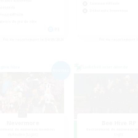
utants bienvenus
Contenu difficile
 détendu
Débutants bienvenus
tenu difficile
teurs de jeu de rôle
DE
Fin du recrutement le 04/09/2026
Fin du recrutement l
nie libre
Linkshell inter-Monde
NOUVEAU
Nevermore
Bee Hive RP
utement de nouveaux membres
Recrutement de nouveaux 
Raiden [Light]
Light