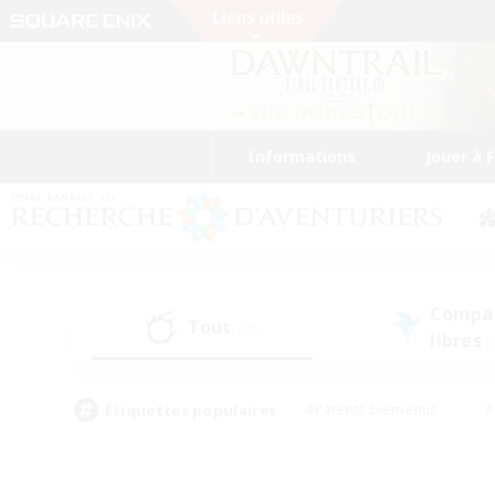
Informations
Jouer à 
Compa
Tout
(60)
libres
(
Étiquettes populaires
#Parents bienvenus
#
#Amateurs d'histoire
#Étudiants bienve
#Artisans/Récolteurs
#Amateurs de JcJ
#A