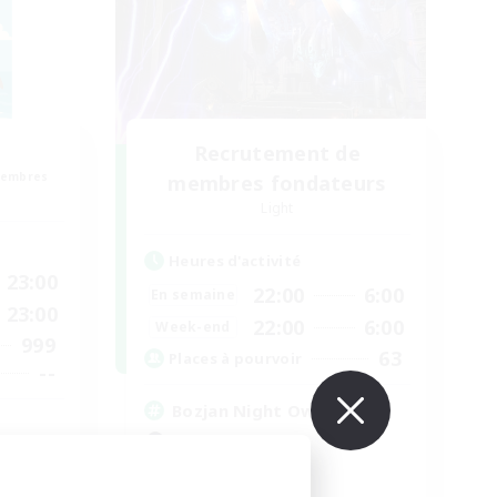
Recrutement de
membres
membres fondateurs
Light
Heures d'activité
23:00
22:00
6:00
En semaine
23:00
22:00
6:00
Week-end
999
63
Places à pourvoir
--
Bozjan Night Owls
Débutants bienvenus