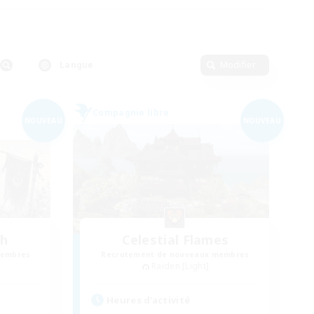
Langue
Modifier
Compagnie libre
NOUVEAU
NOUVEAU
th
Celestial Flames
membres
Recrutement de nouveaux membres
Raiden [Light]
Heures d'activité