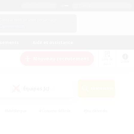
Français
Gérez le profil de votre personnage
Connexion
ssements
Aide et assistance
Nouveau recrutement
Liste de
Guide
suivi
Équipes JcJ
Rechercher
(0)
#Multilingue
#Contenu difficile
#Jeu détendu
#Amateurs de jeu de rôle
#Jeu soutenu
#Débutants bienvenus
#Travailleurs bienvenus