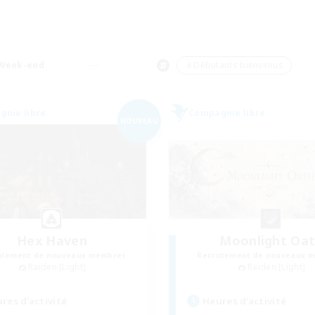
Week-end
＃Débutants bienvenus
nie libre
Compagnie libre
NOUVEAU
Hex Haven
Moonlight Oa
utement de nouveaux membres
Recrutement de nouveaux 
Raiden [Light]
Raiden [Light]
res d'activité
Heures d'activité