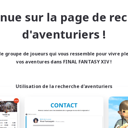
Travailleurs bienvenus
 détendu
Joueurs sociaux
se-temps/Intérêts
nue sur la page de re
FR
Fin du recrutement le 05/09/2026
Fin du recrutement l
d'aventuriers !
nie libre
Compagnie libre
le groupe de joueurs qui vous ressemble pour vivre p
NOUVEAU
vos aventures dans FINAL FANTASY XIV !
Utilisation de la recherche d'aventuriers
Syndicate
Catgirl Partyb
utement de nouveaux membres
Recrutement de nouveaux 
Raiden [Light]
Raiden [Light]
res d'activité
Heures d'activité