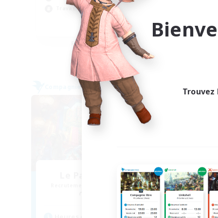
Jeu
Travailleurs bienvenus
Pas
Bienve
DE
Fin du recrutement le 05/09/2026
Compagnie libre
Compag
Trouvez 
NOUVEAU
Le Pacte des Yokai
Recrutement de nouveaux membres
Recr
Raiden [Light]
Heures d'activité
Heu