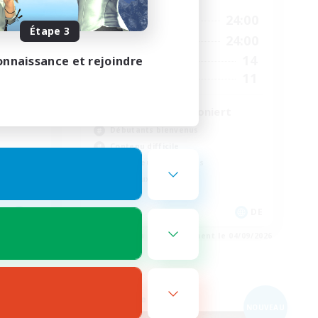
24:00
12:00
24:00
En semaine
Étape 3
24:00
1:00
24:00
Week-end
35
14
onnaissance et rejoindre
Membres actifs
45
11
Places à pourvoir
Verwirrt ambitioniert
Débutants bienvenus
Contenu difficile
Travailleurs bienvenus
Carte aux trésors
EN
DE
e 05/09/2026
Fin du recrutement le 04/09/2026
Compagnie libre
NOUVEAU
NOUVEAU