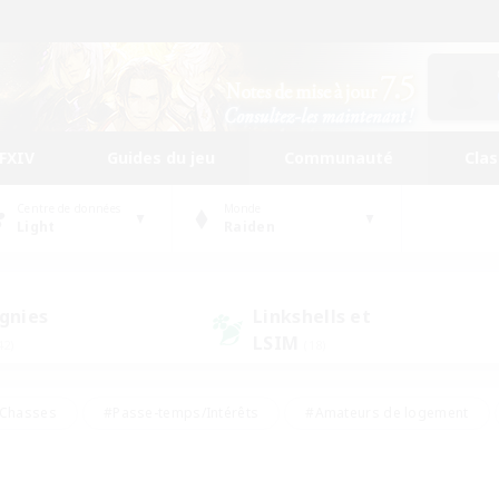
FFXIV
Guides du jeu
Communauté
Cla
Centre de données
Monde
Light
Raiden
gnies
Linkshells et
LSIM
42)
(18)
Chasses
#Passe-temps/Intérêts
#Amateurs de logement
nus
#Amateurs de capture d'écran
#Événements joueurs
mateurs de mirage
#Carte aux trésors
#Joueurs sociaux