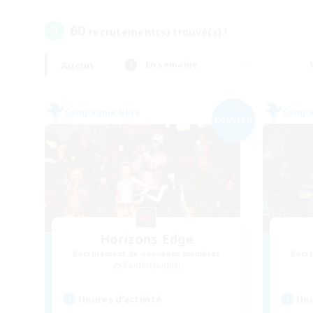
60
recrutement(s) trouvé(s) !
Aucun
En semaine
Compagnie libre
Compag
NOUVEAU
Horizons Edge
Recrutement de nouveaux membres
Recr
Raiden [Light]
Heures d'activité
Heu