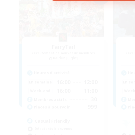
FairyTail
Recrutement de nouveaux membres
Recr
Raiden [Light]
Heures d'activité
Heu
16:00
12:00
En semaine
En se
16:00
11:00
Week-end
Week
30
Membres actifs
Mem
999
Places à pourvoir
Pla
Casual Friendly
Débutants bienvenus