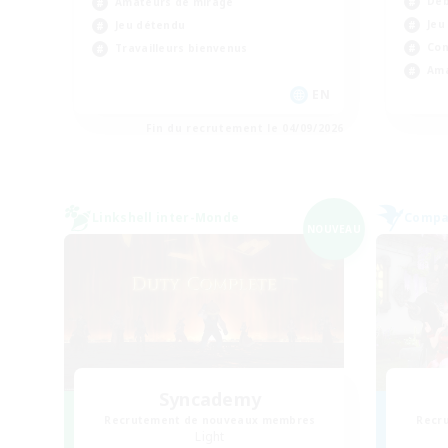
Déb
Amateurs de mirage
Jeu
Jeu détendu
Con
Travailleurs bienvenus
Ama
EN
Fin du recrutement le 04/09/2026
Linkshell inter-Monde
Compag
NOUVEAU
Syncademy
Recrutement de nouveaux membres
Recr
Light