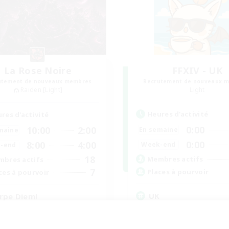
La Rose Noire
FFXIV - UK
utement de nouveaux membres
Recrutement de nouveaux 
Raiden [Light]
Light
Heures d'activité
res d'activité
0:00
10:00
2:00
En semaine
maine
0:00
8:00
4:00
Week-end
-end
18
Membres actifs
bres actifs
7
Places à pourvoir
ces à pourvoir
UK
rpe Diem!
Jeu détendu
utants bienvenus
Débutants bienvenus
teurs d'histoire