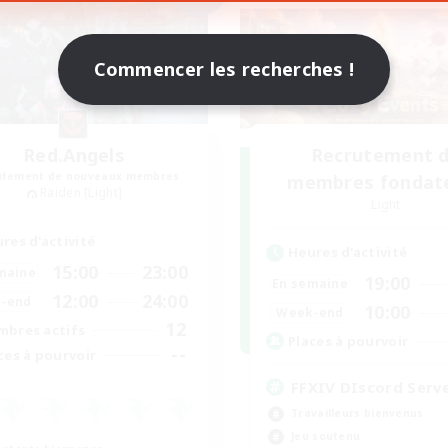
Commencer les recherches !
Red.Angels
Recrutement 
utement de nouveaux membres
membres fondat
Raiden [Light]
Light
res d'activité
Heures d'activité
15:00
23:00
maine
19:00
En semaine
12:00
24:00
-end
10:00
Week-end
12
bres actifs
Places à pourvoir
--
ces à pourvoir
FFXIV DIscord Serv
Travailleurs bienvenus
Jeu soutenu