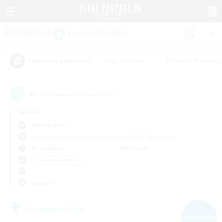
#Jeu soutenu
#Parents bienvenu
Étiquettes populaires
20
recrutement(s) trouvé(s) !
Aucun
Odin (Light)
Compagnies libres
Linkshells et LSIM
Équipes JcJ
En semaine
Week-end
＃Contenu difficile
Langue
Compagnie libre
NOUVEAU