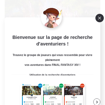
Bienvenue sur la page de recherche
d'aventuriers !
Excelcius
Recrutement de nouveaux membres
Trouvez le groupe de joueurs qui vous ressemble pour vivre
Odin [Light]
pleinement
vos aventures dans FINAL FANTASY XIV !
200
Places à pourvoir
Utilisation de la recherche d'aventuriers
18+
Débutants bienvenus
Contenu difficile