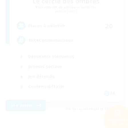
Le cercle des ombres
Recrutement de nouveaux membres
Odin [Light]
20
Places à pourvoir
#FR#Communautaire
Débutants bienvenus
Joueurs sociaux
Jeu détendu
Contenu difficile
FR
Voir détails
Fin du recrutement le 10/08/2026
Rechercher
20 résultat(s)