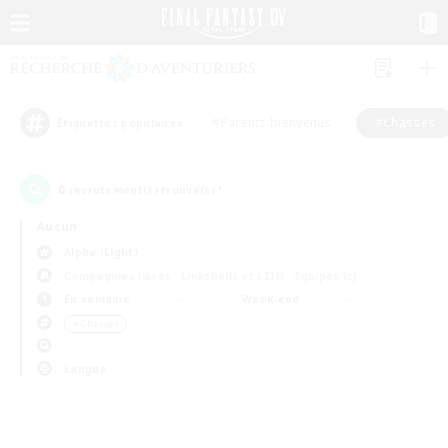
#Parents bienvenus
#Chasses
Étiquettes populaires
0
recrutement(s) trouvé(s) !
Aucun
Alpha (Light)
Compagnies libres
Linkshells et LSIM
Équipes JcJ
En semaine
Week-end
＃Chasses
Langue