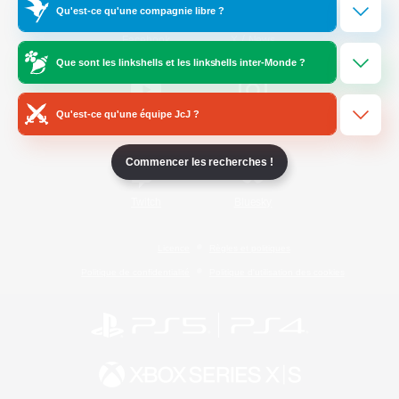
Qu'est-ce qu'une compagnie libre ?
/
Facebook
X
News
Que sont les linkshells et les linkshells inter-Monde ?
Qu'est-ce qu'une équipe JcJ ?
YouTube
Instagram
Commencer les recherches !
Twitch
Bluesky
Licence
Règles et politiques
Politique de confidentialité
Politique d'utilisation des cookies