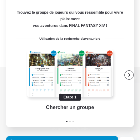
Trouvez le groupe de joueurs qui vous ressemble pour vivre
pleinement
vos aventures dans FINAL FANTASY XIV !
Utilisation de la recherche d'aventuriers
Version de bureau
Étape 1
Chercher un groupe
Prend
Télécharger le jeu
Informations officielles