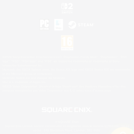
©2026 Sony Interactive Entertainment LLC."PlayStation Family Mark", "PlayStation", "PS5
logo", "PS5", "PS4 logo" and "PS4" are registered trademarks or trademarks of Sony
Interactive Entertainment Inc.
Microsoft, the XBOX Sphere mark, the Series X|S logo and XBOX Series X|S are trademarks
of the Microsoft group of companies.
Nintendo Switch est une marque de Nintendo.
Mac is a trademark of Apple Inc.
©2026 Valve Corporation. Steam et le logo Steam sont des marques déposées et/ou des
marques enregistrées par Valve Corporation aux É.U. et/ou dans d'autres pays.
© SQUARE ENIX
Square Enix Limited, société immatriculée en Angleterre sous le numéro 01804186 - Siège
social : 240 Blackfriars Road, London, SE1 8NW.