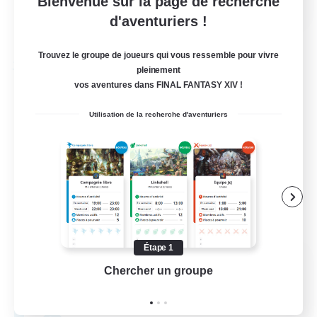
Bienvenue sur la page de recherche
d'aventuriers !
Voir détails
Fin du recrutement le 03/09/2026
Trouvez le groupe de joueurs qui vous ressemble pour vivre
Compagnie libre
pleinement
vos aventures dans FINAL FANTASY XIV !
Utilisation de la recherche d'aventuriers
Étape 1
The House Of Amber
Chercher un groupe
Prend
Recrutement de nouveaux membres
Alpha [Light]