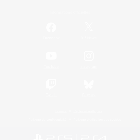
Informations officielles
/
Facebook
X
News
YouTube
Instagram
Twitch
Bluesky
Licence
Règles et politiques
Politique de confidentialité
Politique d'utilisation des cookies