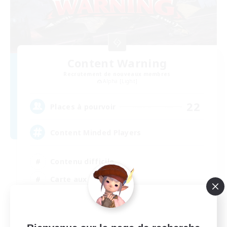
Content Warning
Recrutement de nouveaux membres
Alpha [Light]
22
Places à pourvoir
Content Minded Players
Contenu difficile
Carte aux trésors
Travailleurs bienvenus
Débutants bienvenus
EN