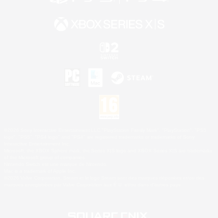
©2026 Sony Interactive Entertainment LLC."PlayStation Family Mark", "PlayStation", "PS5
logo", "PS5", "PS4 logo" and "PS4" are registered trademarks or trademarks of Sony
Interactive Entertainment Inc.
Microsoft, the XBOX Sphere mark, the Series X|S logo and XBOX Series X|S are trademarks
of the Microsoft group of companies.
Nintendo Switch est une marque de Nintendo.
Mac is a trademark of Apple Inc.
©2026 Valve Corporation. Steam et le logo Steam sont des marques déposées et/ou des
marques enregistrées par Valve Corporation aux É.U. et/ou dans d'autres pays.