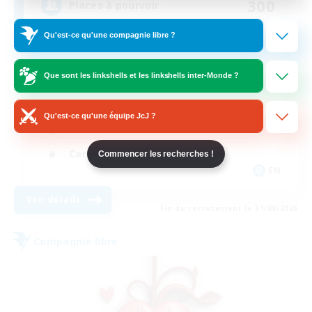
300
Places à pourvoir
Qu'est-ce qu'une compagnie libre ?
Amber
Que sont les linkshells et les linkshells inter-Monde ?
Débutants bienvenus
Amateurs de mirage
Qu'est-ce qu'une équipe JcJ ?
Travailleurs bienvenus
Carte aux trésors
Commencer les recherches !
EN
Voir détails
Fin du recrutement le 31/08/2026
Compagnie libre