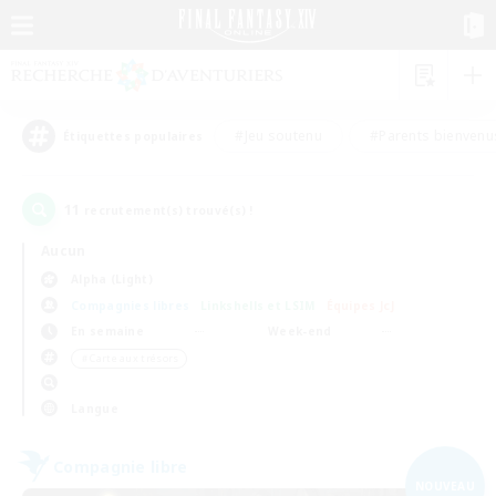
#Jeu soutenu
#Parents bienvenu
Étiquettes populaires
11
recrutement(s) trouvé(s) !
Aucun
Alpha (Light)
Compagnies libres
Linkshells et LSIM
Équipes JcJ
En semaine
Week-end
＃Carte aux trésors
Langue
Compagnie libre
NOUVEAU