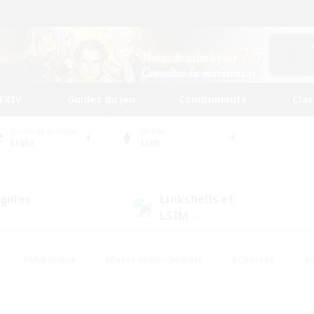
FFXIV
Guides du jeu
Communauté
Cla
Centre de données
Monde
Light
Lich
gnies
Linkshells et
LSIM
0)
(0)
#Multilingue
#Passe-temps/Intérêts
#Chasses
#C
rs de jeu de rôle
#Amateurs de logement
#Amateurs d'histo
#Débutants bienvenus
#Jeu soutenu
#Carte aux trésors