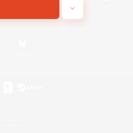
Bluesky
s
s or trademarks of Sony Interactive Entertainment Inc.
up of companies.