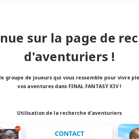
Week-end
＃Amateurs de logement
nue sur la page de re
d'aventuriers !
le groupe de joueurs qui vous ressemble pour vivre p
0 résultat
vos aventures dans FINAL FANTASY XIV !
cun recrutement trou
Utilisation de la recherche d'aventuriers
Réessayez avec des critères différents.