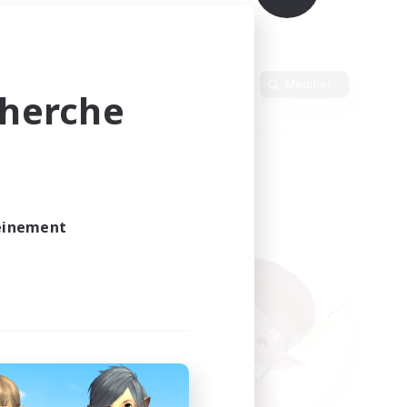
Langue
Modifier
cherche
leinement
vé.