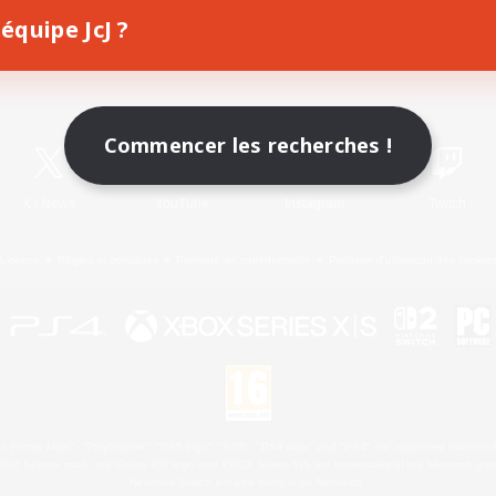
équipe JcJ ?
Télécharger le jeu
Informations officielles
Commencer les recherches !
X
/
News
YouTube
Instagram
Twitch
Licence
Règles et politiques
Politique de confidentialité
Politique d'utilisation des cookie
 Family Mark", "PlayStation", "PS5 logo", "PS5", "PS4 logo" and "PS4" are registered trademark
XBOX Sphere mark, the Series X|S logo and XBOX Series X|S are trademarks of the Microsoft gro
Nintendo Switch est une marque de Nintendo.