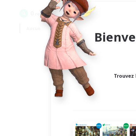
0
recrutement(s) trouvé(s) !
Aucun
En semaine
Bienve
Trouvez 
Au