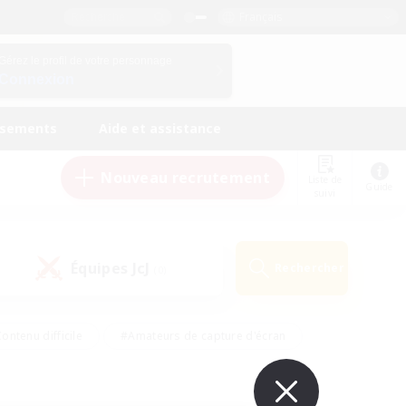
Français
Gérez le profil de votre personnage
Connexion
ssements
Aide et assistance
Nouveau recrutement
Liste de
Guide
suivi
Équipes JcJ
Rechercher
(0)
ontenu difficile
#Amateurs de capture d'écran
ire
#Événements joueurs
#Amateurs de JcJ
#Joueurs sociaux
#Travailleurs bienvenus