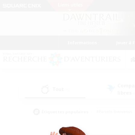
Informations
Jouer à 
Compa
Tout
(0)
libres
(
Étiquettes populaires
#Parents bienvenus
#Étudiants bienvenus
#Jeu détendu
#Amateu
#Amateurs de mirage
#Artisans/Récolteurs