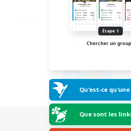
Étape 1
Chercher un grou
Qu'est-ce qu'une
Que sont les link