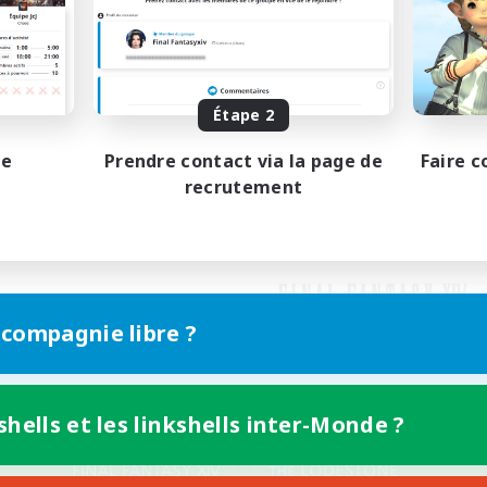
Étape 2
pe
Prendre contact via la page de
Faire c
recrutement
 compagnie libre ?
shells et les linkshells inter-Monde ?
Version mobile