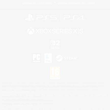
Politique de confidentialité
Politique d'utilisation des cookies
©2026 Sony Interactive Entertainment LLC."PlayStation Family Mark", "PlayStation", "PS5
logo", "PS5", "PS4 logo" and "PS4" are registered trademarks or trademarks of Sony
Interactive Entertainment Inc.
Microsoft, the XBOX Sphere mark, the Series X|S logo and XBOX Series X|S are trademarks
of the Microsoft group of companies.
Nintendo Switch est une marque de Nintendo.
Mac is a trademark of Apple Inc.
©2026 Valve Corporation. Steam et le logo Steam sont des marques déposées et/ou des