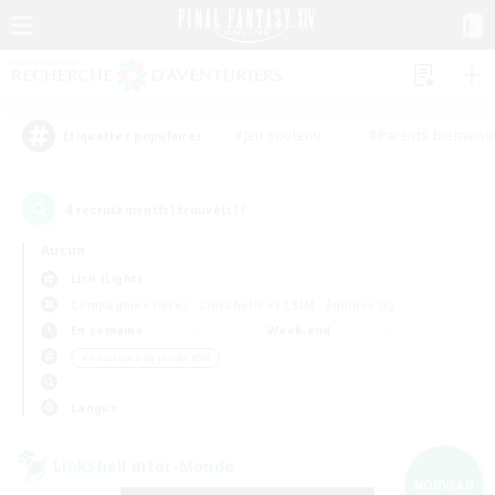
#Jeu soutenu
#Parents bienvenu
Étiquettes populaires
4
recrutement(s) trouvé(s) !
Aucun
Lich (Light)
Compagnies libres
Linkshells et LSIM
Équipes JcJ
En semaine
Week-end
＃Amateurs de jeu de rôle
Langue
Linkshell inter-Monde
NOUVEAU