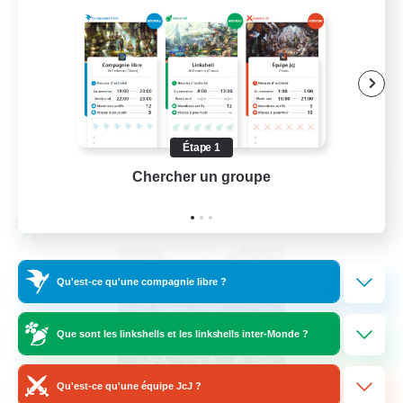
Débutants bienvenus
Jeu soutenu
Joueurs sociaux
Amateurs de jeu de rôle
EN
Étape 1
Voir détails
Chercher un groupe
Prend
Fin du recrutement le 26/08/2026
Linkshell inter-Monde
Qu'est-ce qu'une compagnie libre ?
Que sont les linkshells et les linkshells inter-Monde ?
Qu'est-ce qu'une équipe JcJ ?