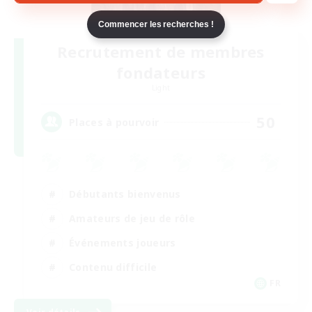
Commencer les recherches !
Recrutement de membres
fondateurs
Light
50
Places à pourvoir
Débutants bienvenus
Amateurs de jeu de rôle
Événements joueurs
Contenu difficile
FR