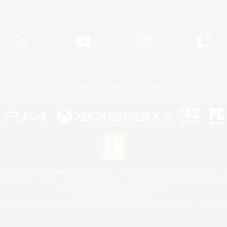
Informations officielles
X
/
News
YouTube
Instagram
Twitch
Licence
Règles et politiques
Politique de confidentialité
Politique d'utilisation des cookie
 Family Mark", "PlayStation", "PS5 logo", "PS5", "PS4 logo" and "PS4" are registered trademark
XBOX Sphere mark, the Series X|S logo and XBOX Series X|S are trademarks of the Microsoft gro
Nintendo Switch est une marque de Nintendo.
Mac is a trademark of Apple Inc.
le logo Steam sont des marques déposées et/ou des marques enregistrées par Valve Corporation