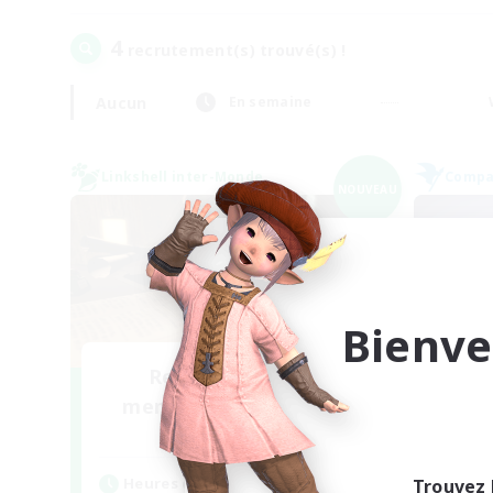
4
recrutement(s) trouvé(s) !
Aucun
En semaine
Linkshell inter-Monde
Compag
NOUVEAU
Bienve
Recrutement de
Recr
membres fondateurs
Light
Heu
Heures d'activité
Trouvez 