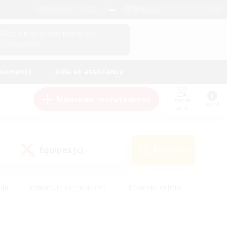
Français
Gérez le profil de votre personnage
Connexion
ssements
Aide et assistance
Nouveau recrutement
Liste de
Guide
suivi
Équipes JcJ
Rechercher
(0)
ndu
#Amateurs de jeu de rôle
#Contenu difficile
urs de logement
#Passe-temps/Intérêts
#Joueurs sociaux
#Travailleurs bienvenus