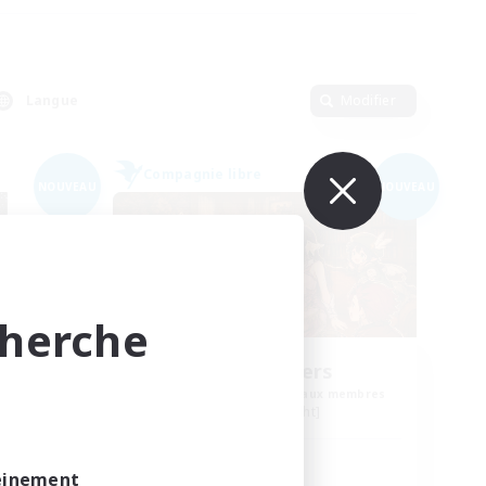
Langue
Modifier
Compagnie libre
NOUVEAU
NOUVEAU
cherche
Shibaraiders
membres
Recrutement de nouveaux membres
Alpha [Light]
Heures d'activité
leinement