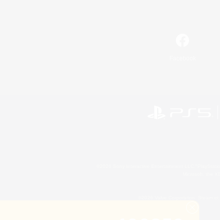
Facebook
©2026 Sony Interactive Entertainment LLC."PlayStation
Microsoft, the 
©2026 Valve Corporation. Steam et 