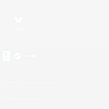
Bluesky
s
s or trademarks of Sony Interactive Entertainment Inc.
up of companies.
 aux É.U. et/ou dans d'autres pays.