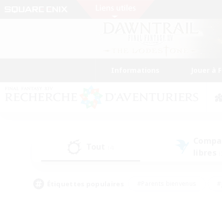
Informations
Jouer à 
Compa
Tout
(4)
libres
(
Étiquettes populaires
#Parents bienvenus
#
#Amateurs de capture d'écran
#Événeme
#Artisans/Récolteurs
#Débutants bienvenus