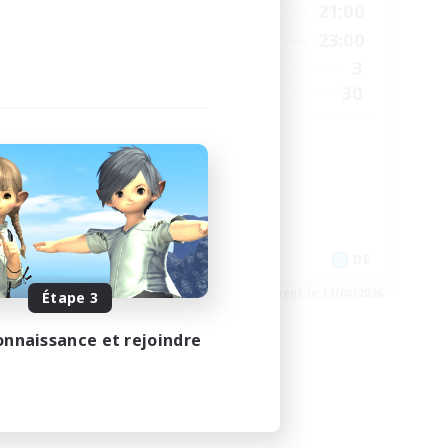
1:00
16:00
21:00
En semaine
2:00
10:00
23:00
Week-end
4
3
Membres actifs
--
30
Places à pourvoir
Zwangslos
Débutants bienvenus
Joueurs sociaux
Jeu détendu
Multilingue
EN / DE
DE
e 01/09/2026
Fin du recrutement le 31/08/2026
Étape 3
onnaissance et rejoindre