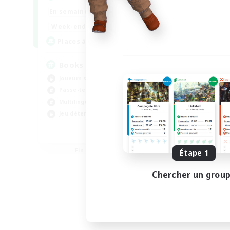
En se
14:00
24:00
En semaine
Week
15:00
23:00
Week-end
Mem
100
Places à pourvoir
Pla
Books
Wa
Joueurs sociaux
Mul
Passe-temps/Intérêts
Jou
Multilingue
Jeu
Jeu détendu
Évé
JA / EN / DE / FR
Fin du recrutement le 06/09/2026
Étape 1
Chercher un grou