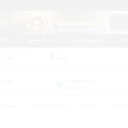
FFXIV
Guides du jeu
Communauté
Cla
Centre de données
Monde
Light
Alpha
gnies
Linkshells et
LSIM
3)
(1)
Jeu soutenu
#Étudiants bienvenus
#Chasses
#Jeu déte
nts joueurs
#Amateurs d'histoire
#Multilingue
#Amate
#Amateurs de JcJ
#Amateurs de mirage
#Carte aux trésors