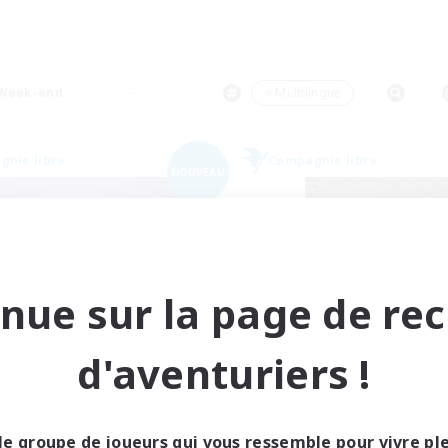
Week-end
＃Multilingue
nie libre
Compagnie libre
NOUVEAU
nue sur la page de re
Sunrise Dream
Starry Oasis
d'aventuriers !
utement de nouveaux membres
Recrutement de nouveaux 
Alpha [Light]
Alpha [Light]
res d'activité
Heures d'activité
le groupe de joueurs qui vous ressemble pour vivre p