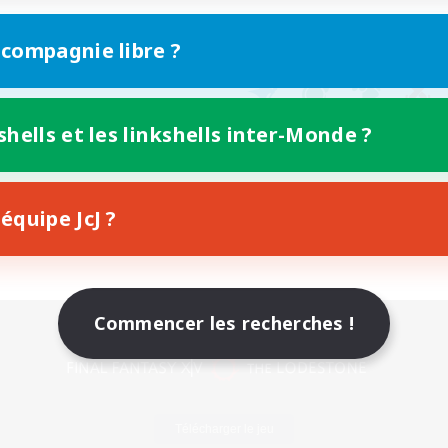
 compagnie libre ?
shells et les linkshells inter-Monde ?
équipe JcJ ?
Commencer les recherches !
Version mobile
Télécharger le jeu