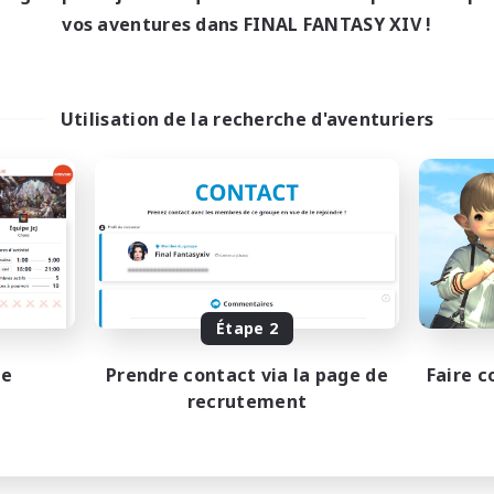
1:00
24:00
14:00
maine
En semaine
vos aventures dans FINAL FANTASY XIV !
1:00
24:00
12:00
-end
Week-end
5
bres actifs
Membres actifs
15
ces à pourvoir
Places à pourvoir
Utilisation de la recherche d'aventuriers
rm and cozy
#LGBTQ+ friendly
tilingue
Débutants bienvenus
eurs sociaux
Jeu détendu
 détendu
Multilingue
nements joueurs
Amateurs de mirage
EN / DE / FR
Fin du recrutement le 04/09/2026
Fin du recrutement l
Étape 2
pe
Prendre contact via la page de
Faire c
recrutement