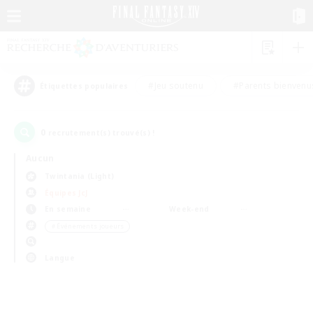
#Jeu soutenu
#Parents bienvenu
Étiquettes populaires
0
recrutement(s) trouvé(s) !
Aucun
Twintania (Light)
Équipes JcJ
En semaine
Week-end
＃Événements joueurs
Langue