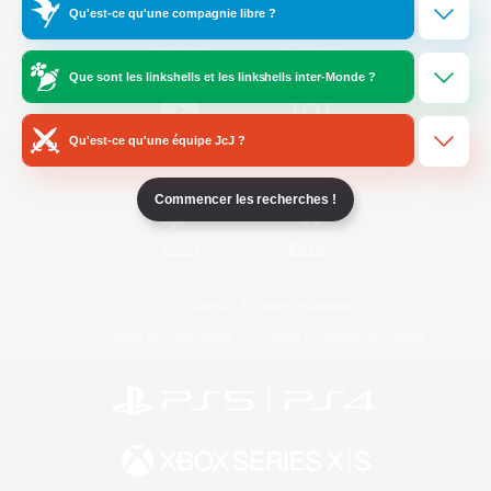
Qu'est-ce qu'une compagnie libre ?
/
Facebook
X
News
Que sont les linkshells et les linkshells inter-Monde ?
Qu'est-ce qu'une équipe JcJ ?
YouTube
Instagram
Commencer les recherches !
Twitch
Bluesky
Licence
Règles et politiques
Politique de confidentialité
Politique d'utilisation des cookies