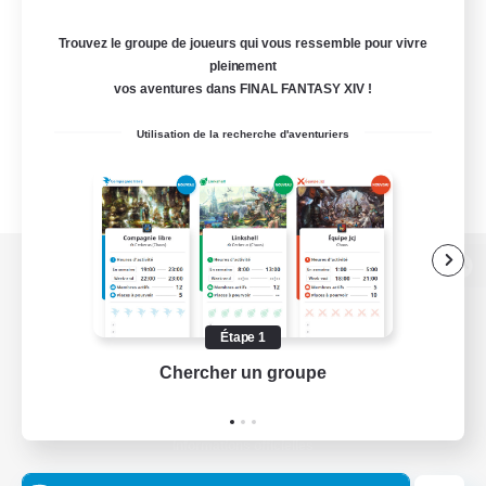
Trouvez le groupe de joueurs qui vous ressemble pour vivre
pleinement
vos aventures dans FINAL FANTASY XIV !
Utilisation de la recherche d'aventuriers
Version de bureau
Étape 1
Chercher un groupe
Prend
Télécharger le jeu
Informations officielles