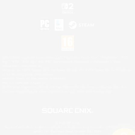
©2026 Sony Interactive Entertainment LLC."PlayStation Family Mark", "PlayStation", "PS5
logo", "PS5", "PS4 logo" and "PS4" are registered trademarks or trademarks of Sony
Interactive Entertainment Inc.
Microsoft, the XBOX Sphere mark, the Series X|S logo and XBOX Series X|S are trademarks
of the Microsoft group of companies.
Nintendo Switch est une marque de Nintendo.
Mac is a trademark of Apple Inc.
©2026 Valve Corporation. Steam et le logo Steam sont des marques déposées et/ou des
marques enregistrées par Valve Corporation aux É.U. et/ou dans d'autres pays.
© SQUARE ENIX
Square Enix Limited, société immatriculée en Angleterre sous le numéro 01804186 - Siège
social : 240 Blackfriars Road, London, SE1 8NW.