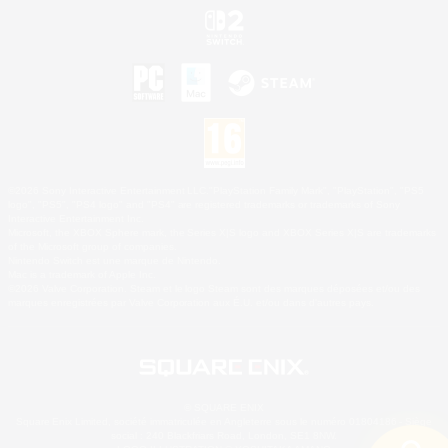
©2026 Sony Interactive Entertainment LLC."PlayStation Family Mark", "PlayStation", "PS5
logo", "PS5", "PS4 logo" and "PS4" are registered trademarks or trademarks of Sony
Interactive Entertainment Inc.
Microsoft, the XBOX Sphere mark, the Series X|S logo and XBOX Series X|S are trademarks
of the Microsoft group of companies.
Nintendo Switch est une marque de Nintendo.
Mac is a trademark of Apple Inc.
©2026 Valve Corporation. Steam et le logo Steam sont des marques déposées et/ou des
marques enregistrées par Valve Corporation aux É.U. et/ou dans d'autres pays.
© SQUARE ENIX
Square Enix Limited, société immatriculée en Angleterre sous le numéro 01804186 - Siège
social : 240 Blackfriars Road, London, SE1 8NW.