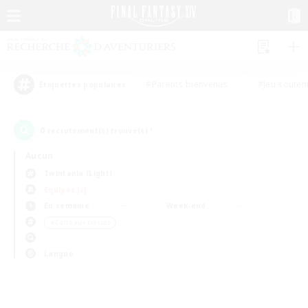
#Parents bienvenus
#Jeu souten
Étiquettes populaires
0
recrutement(s) trouvé(s) !
Aucun
Twintania (Light)
Équipes JcJ
En semaine
Week-end
＃Carte aux trésors
Langue