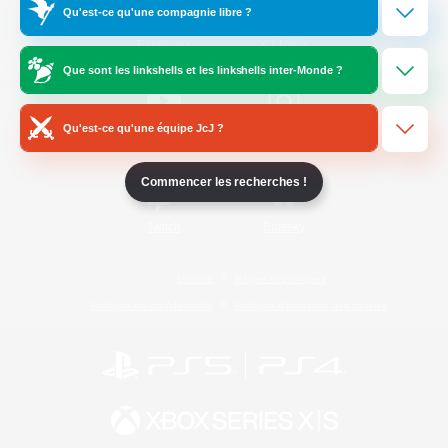
Qu'est-ce qu'une compagnie libre ?
/
Facebook
X
News
Que sont les linkshells et les linkshells inter-Monde ?
Qu'est-ce qu'une équipe JcJ ?
YouTube
Instagram
Commencer les recherches !
Twitch
Bluesky
Licence
Règles et politiques
Politique de confidentialité
Politique d'utilisation des cookies