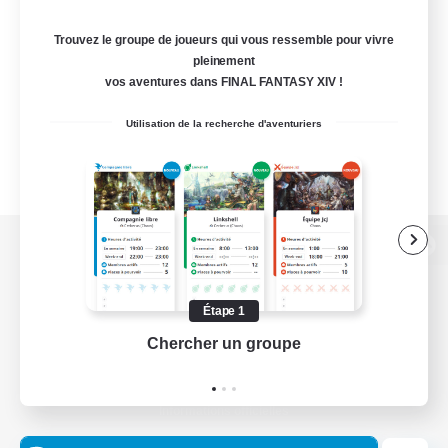
Trouvez le groupe de joueurs qui vous ressemble pour vivre
pleinement
vos aventures dans FINAL FANTASY XIV !
Utilisation de la recherche d'aventuriers
Version de bureau
Étape 1
Chercher un groupe
Prend
Télécharger le jeu
Informations officielles