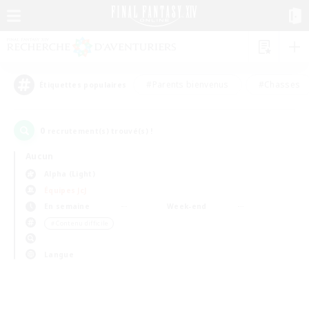
#Parents bienvenus
#Chasses
Étiquettes populaires
0
recrutement(s) trouvé(s) !
Aucun
Alpha (Light)
Équipes JcJ
En semaine
Week-end
＃Contenu difficile
Langue