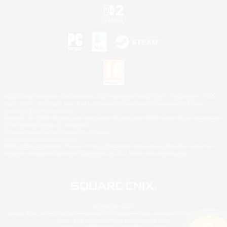
©2026 Sony Interactive Entertainment LLC."PlayStation Family Mark", "PlayStation", "PS5
logo", "PS5", "PS4 logo" and "PS4" are registered trademarks or trademarks of Sony
Interactive Entertainment Inc.
Microsoft, the XBOX Sphere mark, the Series X|S logo and XBOX Series X|S are trademarks
of the Microsoft group of companies.
Nintendo Switch est une marque de Nintendo.
Mac is a trademark of Apple Inc.
©2026 Valve Corporation. Steam et le logo Steam sont des marques déposées et/ou des
marques enregistrées par Valve Corporation aux É.U. et/ou dans d'autres pays.
© SQUARE ENIX
Square Enix Limited, société immatriculée en Angleterre sous le numéro 01804186 - Siège
social : 240 Blackfriars Road, London, SE1 8NW.