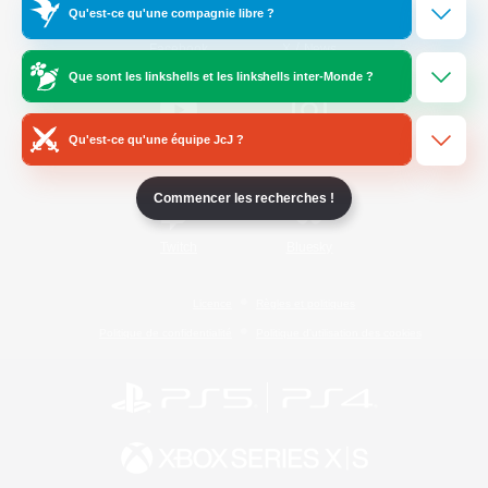
Qu'est-ce qu'une compagnie libre ?
/
Facebook
X
News
Que sont les linkshells et les linkshells inter-Monde ?
Qu'est-ce qu'une équipe JcJ ?
YouTube
Instagram
Commencer les recherches !
Twitch
Bluesky
Licence
Règles et politiques
Politique de confidentialité
Politique d'utilisation des cookies