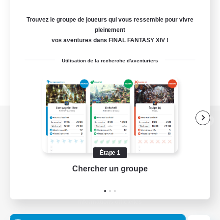
Trouvez le groupe de joueurs qui vous ressemble pour vivre
pleinement
vos aventures dans FINAL FANTASY XIV !
Utilisation de la recherche d'aventuriers
Version de bureau
Étape 1
Chercher un groupe
Prend
Télécharger le jeu
Informations officielles