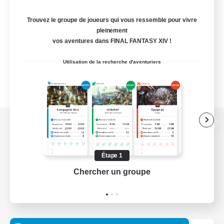
Trouvez le groupe de joueurs qui vous ressemble pour vivre
pleinement
vos aventures dans FINAL FANTASY XIV !
Utilisation de la recherche d'aventuriers
Version de bureau
Étape 1
Chercher un groupe
Prend
Télécharger le jeu
Informations officielles