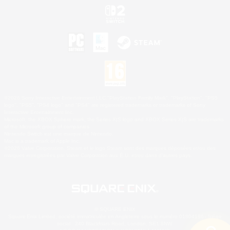
©2026 Sony Interactive Entertainment LLC."PlayStation Family Mark", "PlayStation", "PS5
logo", "PS5", "PS4 logo" and "PS4" are registered trademarks or trademarks of Sony
Interactive Entertainment Inc.
Microsoft, the XBOX Sphere mark, the Series X|S logo and XBOX Series X|S are trademarks
of the Microsoft group of companies.
Nintendo Switch est une marque de Nintendo.
Mac is a trademark of Apple Inc.
©2026 Valve Corporation. Steam et le logo Steam sont des marques déposées et/ou des
marques enregistrées par Valve Corporation aux É.U. et/ou dans d'autres pays.
© SQUARE ENIX
Square Enix Limited, société immatriculée en Angleterre sous le numéro 01804186 - Siège
social : 240 Blackfriars Road, London, SE1 8NW.