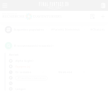
#Parents bienvenus
#Chasses
Étiquettes populaires
0
recrutement(s) trouvé(s) !
Aucun
Alpha (Light)
Équipes JcJ
En semaine
Week-end
＃Travailleurs bienvenus
Langue