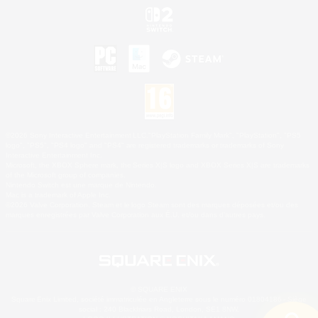
©2026 Sony Interactive Entertainment LLC."PlayStation Family Mark", "PlayStation", "PS5
logo", "PS5", "PS4 logo" and "PS4" are registered trademarks or trademarks of Sony
Interactive Entertainment Inc.
Microsoft, the XBOX Sphere mark, the Series X|S logo and XBOX Series X|S are trademarks
of the Microsoft group of companies.
Nintendo Switch est une marque de Nintendo.
Mac is a trademark of Apple Inc.
©2026 Valve Corporation. Steam et le logo Steam sont des marques déposées et/ou des
marques enregistrées par Valve Corporation aux É.U. et/ou dans d'autres pays.
© SQUARE ENIX
Square Enix Limited, société immatriculée en Angleterre sous le numéro 01804186 - Siège
social : 240 Blackfriars Road, London, SE1 8NW.