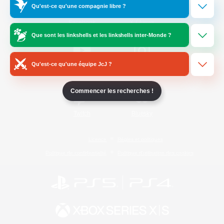
Qu'est-ce qu'une compagnie libre ?
/
Facebook
X
News
Que sont les linkshells et les linkshells inter-Monde ?
Qu'est-ce qu'une équipe JcJ ?
YouTube
Instagram
Commencer les recherches !
Twitch
Bluesky
Licence
Règles et politiques
Politique de confidentialité
Politique d'utilisation des cookies