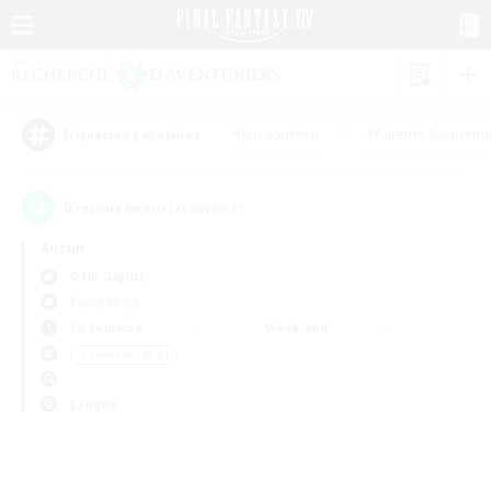
#Jeu soutenu
#Parents bienvenu
Étiquettes populaires
0
recrutement(s) trouvé(s) !
Aucun
Odin (Light)
Équipes JcJ
En semaine
Week-end
＃Amateurs de JcJ
Langue