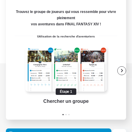
Trouvez le groupe de joueurs qui vous ressemble pour vivre
pleinement
vos aventures dans FINAL FANTASY XIV !
Utilisation de la recherche d'aventuriers
Version de bureau
Étape 1
Chercher un groupe
Prend
Télécharger le jeu
Informations officielles