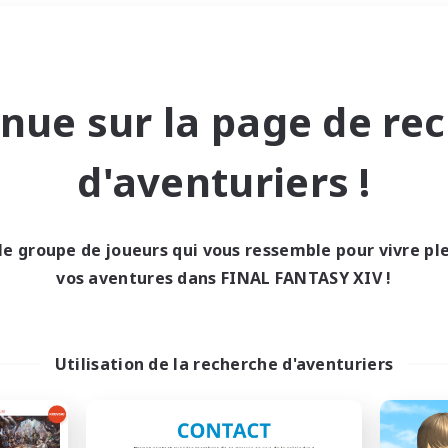
Week-end
＃Événements joueurs
nue sur la page de re
d'aventuriers !
le groupe de joueurs qui vous ressemble pour vivre p
0 résultat
vos aventures dans FINAL FANTASY XIV !
cun recrutement trou
Utilisation de la recherche d'aventuriers
Réessayez avec des critères différents.