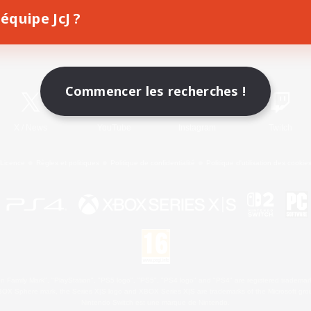
équipe JcJ ?
Télécharger le jeu
Informations officielles
Commencer les recherches !
X
/
News
YouTube
Instagram
Twitch
Licence
Règles et politiques
Politique de confidentialité
Politique d'utilisation des cookie
 Family Mark", "PlayStation", "PS5 logo", "PS5", "PS4 logo" and "PS4" are registered trademark
XBOX Sphere mark, the Series X|S logo and XBOX Series X|S are trademarks of the Microsoft gro
Nintendo Switch est une marque de Nintendo.