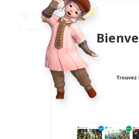
0
recrutement(s) trouvé(s) !
Aucun
En semaine
Bienve
Trouvez 
Au