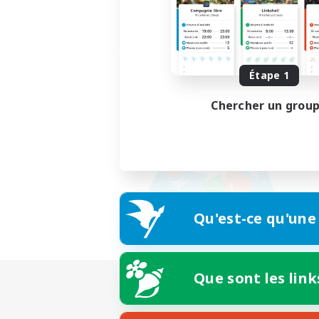
Étape 1
Chercher un grou
Qu'est-ce qu'une
Que sont les link