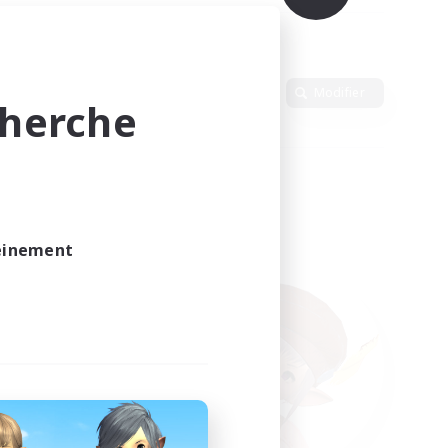
Langue
Modifier
cherche
leinement
vé.