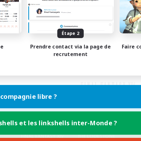
Étape 2
pe
Prendre contact via la page de
Faire c
recrutement
 compagnie libre ?
shells et les linkshells inter-Monde ?
Version mobile