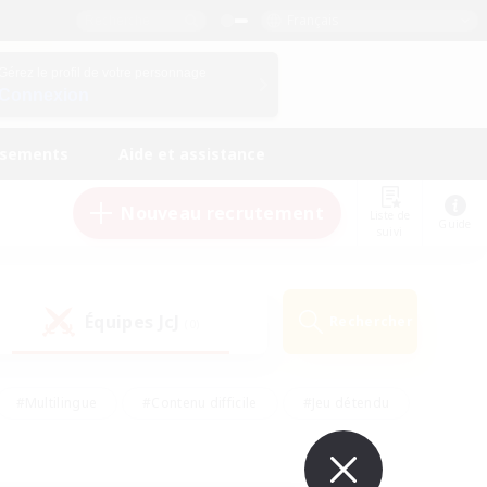
Français
Gérez le profil de votre personnage
Connexion
ssements
Aide et assistance
Nouveau recrutement
Liste de
Guide
suivi
Équipes JcJ
Rechercher
(0)
#Multilingue
#Contenu difficile
#Jeu détendu
#Amateurs de jeu de rôle
#Jeu soutenu
#Débutants bienvenus
#Travailleurs bienvenus