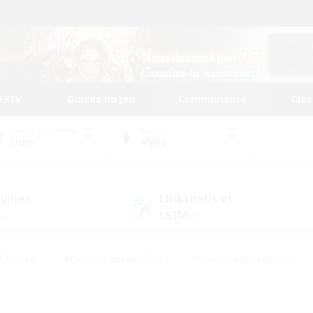
FFXIV
Guides du jeu
Communauté
Cla
Centre de données
Monde
Light
Alpha
gnies
Linkshells et
LSIM
9)
(7)
Chasses
#Passe-temps/Intérêts
#Amateurs de logement
nus
#Amateurs de capture d'écran
#Événements joueurs
mateurs de mirage
#Carte aux trésors
#Joueurs sociaux