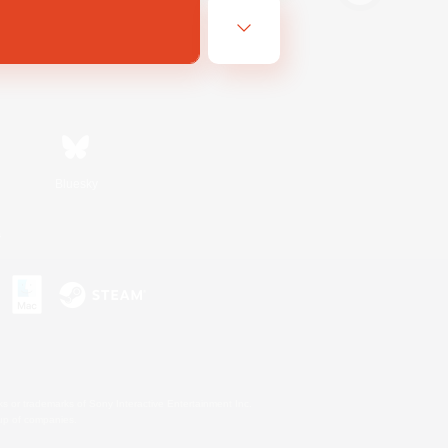
Bluesky
s
s or trademarks of Sony Interactive Entertainment Inc.
up of companies.