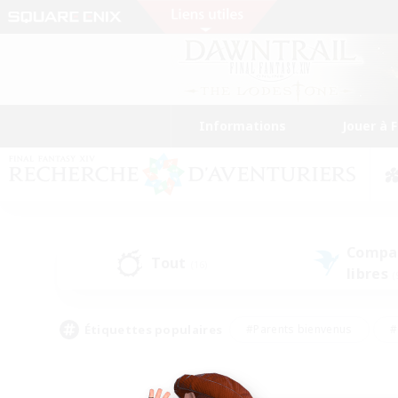
Informations
Jouer à 
Compa
Tout
(16)
libres
(
Étiquettes populaires
#Parents bienvenus
#
#Amateurs d'histoire
#Étudiants bienve
#Artisans/Récolteurs
#Amateurs de JcJ
#A