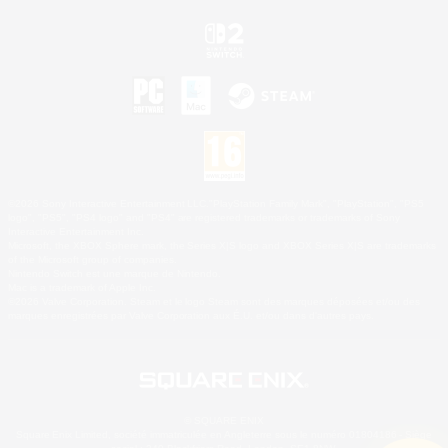
©2026 Sony Interactive Entertainment LLC."PlayStation Family Mark", "PlayStation", "PS5
logo", "PS5", "PS4 logo" and "PS4" are registered trademarks or trademarks of Sony
Interactive Entertainment Inc.
Microsoft, the XBOX Sphere mark, the Series X|S logo and XBOX Series X|S are trademarks
of the Microsoft group of companies.
Nintendo Switch est une marque de Nintendo.
Mac is a trademark of Apple Inc.
©2026 Valve Corporation. Steam et le logo Steam sont des marques déposées et/ou des
marques enregistrées par Valve Corporation aux É.U. et/ou dans d'autres pays.
© SQUARE ENIX
Square Enix Limited, société immatriculée en Angleterre sous le numéro 01804186 - Siège