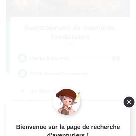
Recrutement de membres
fondateurs
Light
99
Places à pourvoir
FFXIV Discord Community
Jeu détendu
Débutants bienvenus
Travailleurs bienvenus
Passe-temps/Intérêts
Bienvenue sur la page de recherche
DE
d'aventuriers !