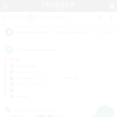
#Parents bienvenus
#Chasses
Étiquettes populaires
7
recrutement(s) trouvé(s) !
Aucun
Alpha (Light)
Linkshells et LSIM
En semaine
Week-end
＃Passe-temps/Intérêts
Langue
Linkshell inter-Monde
NOUVEAU