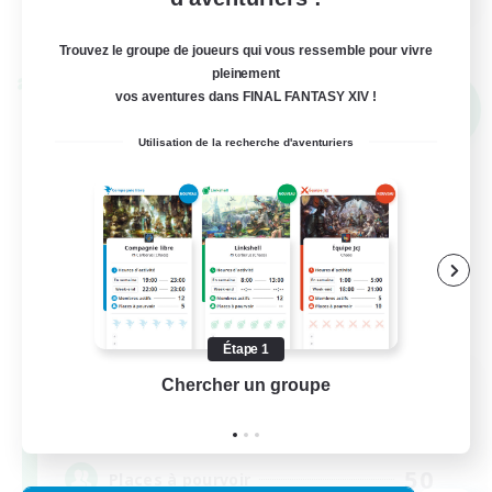
Voir détails
Fin du recrutement le 02/09/2026
Trouvez le groupe de joueurs qui vous ressemble pour vivre
pleinement
Linkshell inter-Monde
vos aventures dans FINAL FANTASY XIV !
NOUVEAU
Utilisation de la recherche d'aventuriers
Étape 1
Altador
Chercher un groupe
Prend
Recrutement de nouveaux membres
Light
50
Places à pourvoir