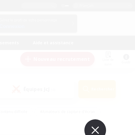
Français
Gérez le profil de votre personnage
Connexion
ssements
Aide et assistance
Nouveau recrutement
Liste de
Guide
suivi
Équipes JcJ
Rechercher
(0)
ontenu difficile
#Amateurs de capture d'écran
ire
#Événements joueurs
#Amateurs de JcJ
#Joueurs sociaux
#Travailleurs bienvenus