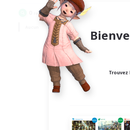
0
recrutement(s) trouvé(s) !
Aucun
En semaine
Bienve
Trouvez 
Au