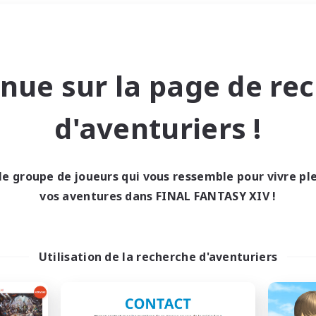
Week-end
＃Amateurs de JcJ
nue sur la page de re
d'aventuriers !
le groupe de joueurs qui vous ressemble pour vivre p
0 résultat
vos aventures dans FINAL FANTASY XIV !
cun recrutement trou
Utilisation de la recherche d'aventuriers
Réessayez avec des critères différents.