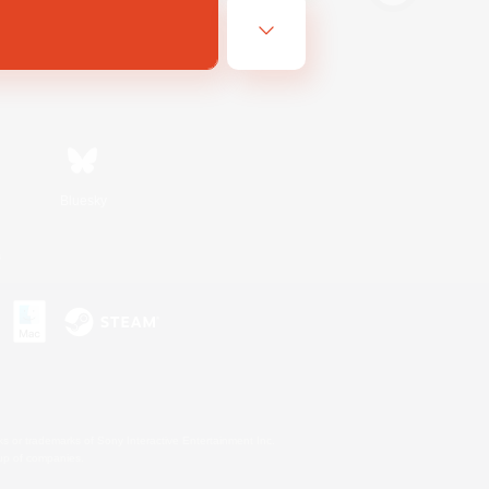
Bluesky
s
s or trademarks of Sony Interactive Entertainment Inc.
up of companies.