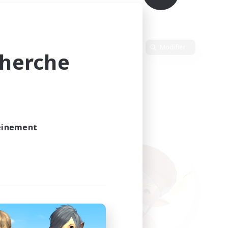
Langue
Modifier
cherche
leinement
vé.