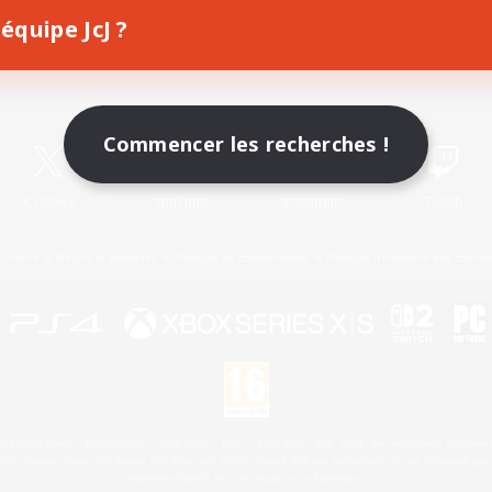
équipe JcJ ?
Télécharger le jeu
Informations officielles
Commencer les recherches !
X
/
News
YouTube
Instagram
Twitch
Licence
Règles et politiques
Politique de confidentialité
Politique d'utilisation des cookie
 Family Mark", "PlayStation", "PS5 logo", "PS5", "PS4 logo" and "PS4" are registered trademark
XBOX Sphere mark, the Series X|S logo and XBOX Series X|S are trademarks of the Microsoft gro
Nintendo Switch est une marque de Nintendo.