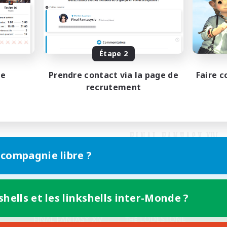
Étape 2
pe
Prendre contact via la page de
Faire c
recrutement
 compagnie libre ?
shells et les linkshells inter-Monde ?
Version mobile