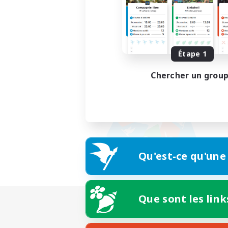
Étape 1
Chercher un grou
Qu'est-ce qu'une
Que sont les link