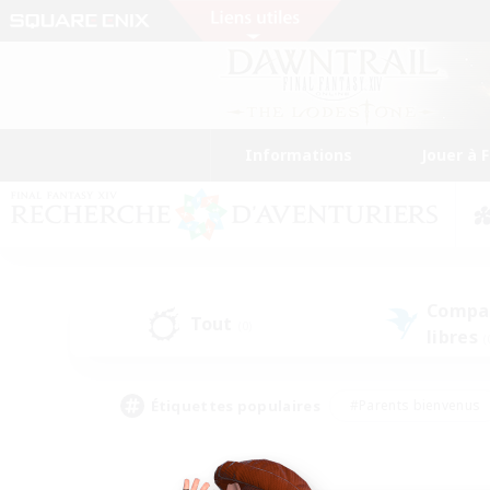
Informations
Jouer à 
Compa
Tout
(0)
libres
(
Étiquettes populaires
#Parents bienvenus
#Étudiants bienvenus
#Jeu détendu
#Amateu
#Amateurs de mirage
#Artisans/Récolteurs