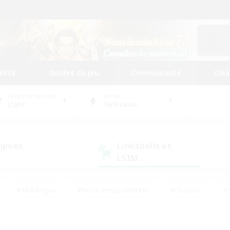
FFXIV
Guides du jeu
Communauté
Cla
Centre de données
Monde
Light
Twintania
gnies
Linkshells et
LSIM
0)
(0)
#Multilingue
#Passe-temps/Intérêts
#Chasses
#C
rs de jeu de rôle
#Amateurs de logement
#Amateurs d'histo
#Débutants bienvenus
#Jeu soutenu
#Carte aux trésors