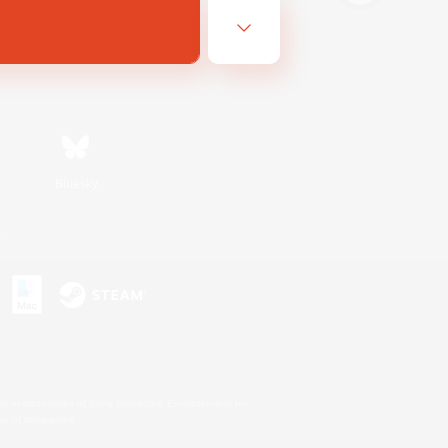
Bluesky
s
s or trademarks of Sony Interactive Entertainment Inc.
up of companies.