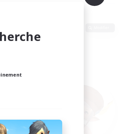
Langue
Modifier
cherche
leinement
vé.