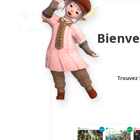
0
recrutement(s) trouvé(s) !
Aucun
En semaine
Bienve
Trouvez 
Au