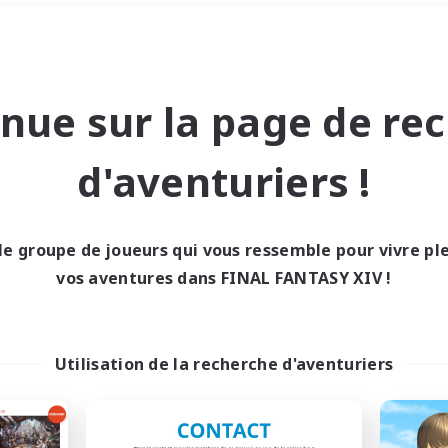
Week-end
＃Parents bienvenus
nue sur la page de re
d'aventuriers !
le groupe de joueurs qui vous ressemble pour vivre p
0 résultat
vos aventures dans FINAL FANTASY XIV !
cun recrutement trou
Utilisation de la recherche d'aventuriers
Réessayez avec des critères différents.