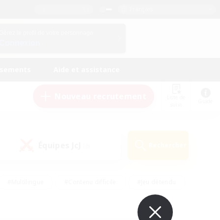
Français
Gérez le profil de votre personnage
Connexion
ssements
Aide et assistance
Nouveau recrutement
Liste de
Guide
suivi
Équipes JcJ
Rechercher
(0)
#Multilingue
#Contenu difficile
#Jeu détendu
#Amateurs de jeu de rôle
#Jeu soutenu
#Débutants bienvenus
#Travailleurs bienvenus