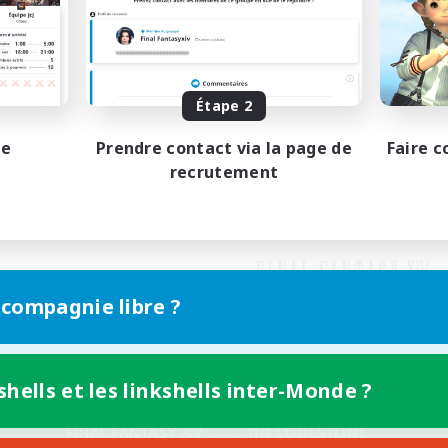
Étape 2
pe
Prendre contact via la page de
Faire c
recrutement
 compagnie libre ?
shells et les linkshells inter-Monde ?
Version mobile