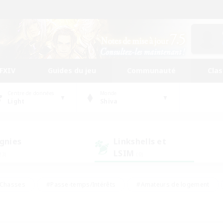
FFXIV
Guides du jeu
Communauté
Cla
Centre de données
Monde
Light
Shiva
gnies
Linkshells et
LSIM
23)
(0)
Chasses
#Passe-temps/Intérêts
#Amateurs de logement
nus
#Amateurs de capture d'écran
#Événements joueurs
mateurs de mirage
#Carte aux trésors
#Joueurs sociaux