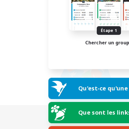
Étape 1
Chercher un grou
Qu'est-ce qu'une
Que sont les link