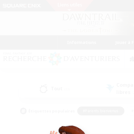
Informations
Jouer à 
Compa
Tout
(23)
libres
(
Étiquettes populaires
#Parents bienvenus
#
#Amateurs d'histoire
#Étudiants bienve
#Artisans/Récolteurs
#Amateurs de JcJ
#A