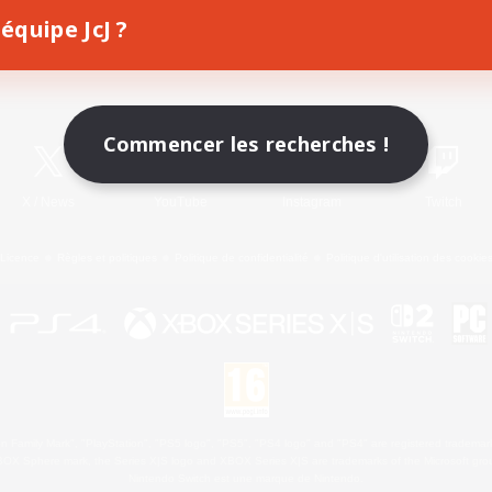
équipe JcJ ?
Télécharger le jeu
Informations officielles
Commencer les recherches !
X
/
News
YouTube
Instagram
Twitch
Licence
Règles et politiques
Politique de confidentialité
Politique d'utilisation des cookie
 Family Mark", "PlayStation", "PS5 logo", "PS5", "PS4 logo" and "PS4" are registered trademark
XBOX Sphere mark, the Series X|S logo and XBOX Series X|S are trademarks of the Microsoft gro
Nintendo Switch est une marque de Nintendo.