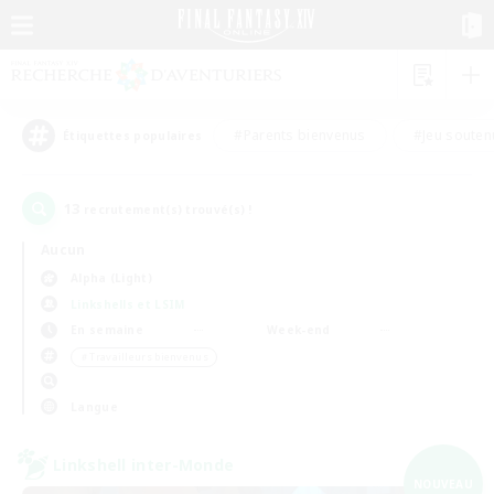
#Parents bienvenus
#Jeu souten
Étiquettes populaires
13
recrutement(s) trouvé(s) !
Aucun
Alpha (Light)
Linkshells et LSIM
En semaine
Week-end
＃Travailleurs bienvenus
Langue
Linkshell inter-Monde
NOUVEAU