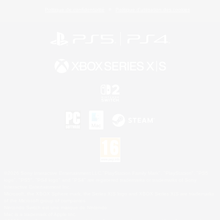
Politique de confidentialité
Politique d'utilisation des cookies
©2026 Sony Interactive Entertainment LLC."PlayStation Family Mark", "PlayStation", "PS5
logo", "PS5", "PS4 logo" and "PS4" are registered trademarks or trademarks of Sony
Interactive Entertainment Inc.
Microsoft, the XBOX Sphere mark, the Series X|S logo and XBOX Series X|S are trademarks
of the Microsoft group of companies.
Nintendo Switch est une marque de Nintendo.
Mac is a trademark of Apple Inc.