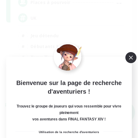
--
Places à pourvoir
UK
Jeu détendu
Débutants bienvenus
Travailleurs bienvenus
Joueurs sociaux
EN
Bienvenue sur la page de recherche
Voir détails
d'aventuriers !
Fin du recrutement le 05/09/2026
Linkshell inter-Monde
Trouvez le groupe de joueurs qui vous ressemble pour vivre
NOUVEAU
pleinement
vos aventures dans FINAL FANTASY XIV !
Utilisation de la recherche d'aventuriers