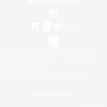
©2026 Sony Interactive Entertainment LLC."PlayStation Family Mark", "PlayStation", "PS5
logo", "PS5", "PS4 logo" and "PS4" are registered trademarks or trademarks of Sony
Interactive Entertainment Inc.
Microsoft, the XBOX Sphere mark, the Series X|S logo and XBOX Series X|S are trademarks
of the Microsoft group of companies.
Nintendo Switch est une marque de Nintendo.
Mac is a trademark of Apple Inc.
©2026 Valve Corporation. Steam et le logo Steam sont des marques déposées et/ou des
marques enregistrées par Valve Corporation aux É.U. et/ou dans d'autres pays.
© SQUARE ENIX