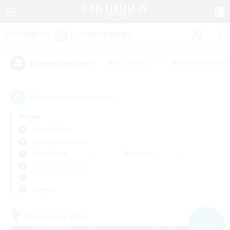
#Jeu soutenu
#Parents bienvenu
Étiquettes populaires
9
recrutement(s) trouvé(s) !
Aucun
Alpha (Light)
Compagnies libres
En semaine
Week-end
＃Contenu difficile
Langue
Compagnie libre
NOUVEAU