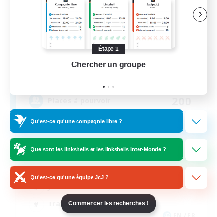
Étape 1
Mog Chonk
Chercher un groupe
Prend
Recrutement de nouveaux membres
Alpha [Light]
200
Places à pourvoir
Qu'est-ce qu'une compagnie libre ?
Chill & Fun
Que sont les linkshells et les linkshells inter-Monde ?
Débutants bienvenus
Contenu difficile
Qu'est-ce qu'une équipe JcJ ?
Jeu détendu
Travailleurs bienvenus
Commencer les recherches !
EN / FR