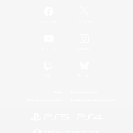
/
Facebook
X
News
YouTube
Instagram
Twitch
Bluesky
Licence
Règles et politiques
Politique de confidentialité
Politique d'utilisation des cookies