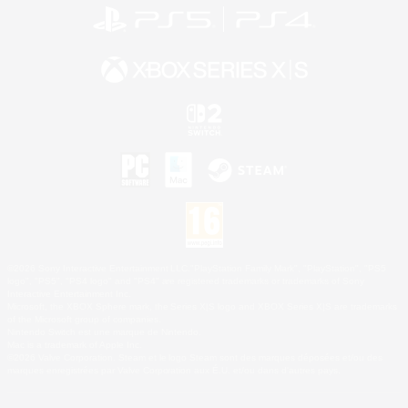
©2026 Sony Interactive Entertainment LLC."PlayStation Family Mark", "PlayStation", "PS5
logo", "PS5", "PS4 logo" and "PS4" are registered trademarks or trademarks of Sony
Interactive Entertainment Inc.
Microsoft, the XBOX Sphere mark, the Series X|S logo and XBOX Series X|S are trademarks
of the Microsoft group of companies.
Nintendo Switch est une marque de Nintendo.
Mac is a trademark of Apple Inc.
©2026 Valve Corporation. Steam et le logo Steam sont des marques déposées et/ou des
marques enregistrées par Valve Corporation aux É.U. et/ou dans d'autres pays.