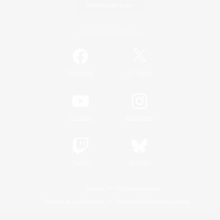
Télécharger le jeu
Informations officielles
/
Facebook
X
News
YouTube
Instagram
Twitch
Bluesky
Licence
Règles et politiques
Politique de confidentialité
Politique d'utilisation des cookies