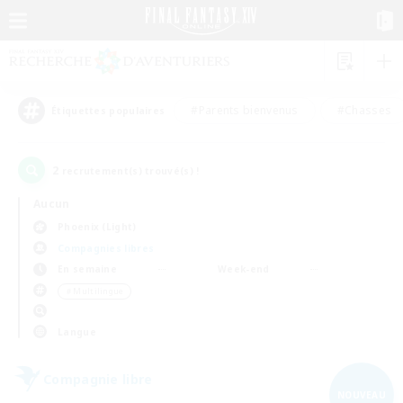
#Parents bienvenus
#Chasses
Étiquettes populaires
2
recrutement(s) trouvé(s) !
Aucun
Phoenix (Light)
Compagnies libres
En semaine
Week-end
＃Multilingue
Langue
Compagnie libre
NOUVEAU