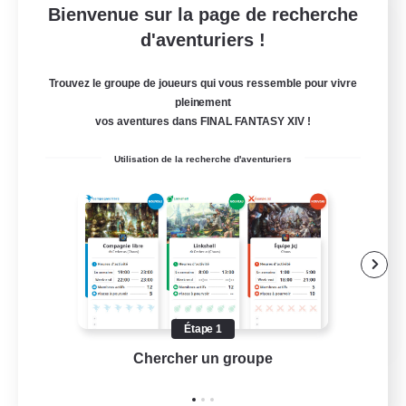
Bienvenue sur la page de recherche
Elpis Enamoured
d'aventuriers !
Recrutement de nouveaux membres
Phoenix [Light]
Trouvez le groupe de joueurs qui vous ressemble pour vivre
5
pleinement
Places à pourvoir
vos aventures dans FINAL FANTASY XIV !
✨queer celebrating✨
Utilisation de la recherche d'aventuriers
Jeu détendu
Joueurs sociaux
Événements joueurs
Multilingue
EN
Étape 1
Chercher un groupe
Prend
Voir détails
Fin du recrutement le 02/09/2026