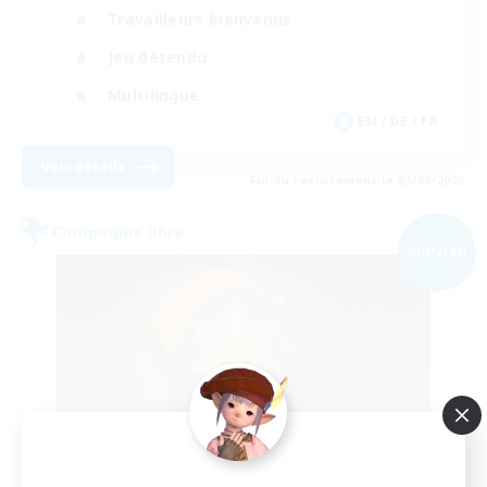
Travailleurs bienvenus
Jeu détendu
Multilingue
EN / DE / FR
Voir détails
Fin du recrutement le 03/09/2026
Compagnie libre
NOUVEAU