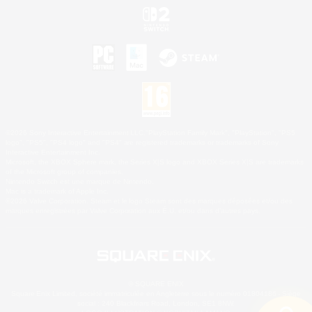
©2026 Sony Interactive Entertainment LLC."PlayStation Family Mark", "PlayStation", "PS5
logo", "PS5", "PS4 logo" and "PS4" are registered trademarks or trademarks of Sony
Interactive Entertainment Inc.
Microsoft, the XBOX Sphere mark, the Series X|S logo and XBOX Series X|S are trademarks
of the Microsoft group of companies.
Nintendo Switch est une marque de Nintendo.
Mac is a trademark of Apple Inc.
©2026 Valve Corporation. Steam et le logo Steam sont des marques déposées et/ou des
marques enregistrées par Valve Corporation aux É.U. et/ou dans d'autres pays.
© SQUARE ENIX
Square Enix Limited, société immatriculée en Angleterre sous le numéro 01804186 - Siège
social : 240 Blackfriars Road, London, SE1 8NW.