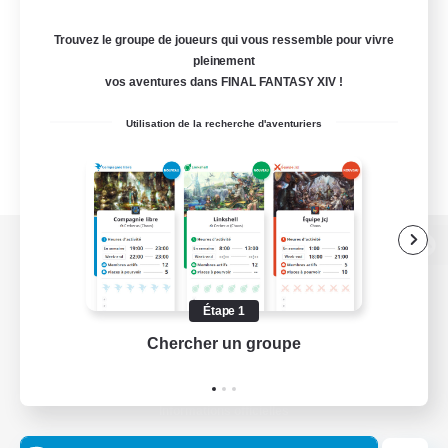
Trouvez le groupe de joueurs qui vous ressemble pour vivre
pleinement
vos aventures dans FINAL FANTASY XIV !
Utilisation de la recherche d'aventuriers
Version de bureau
Étape 1
Chercher un groupe
Prend
Télécharger le jeu
Informations officielles