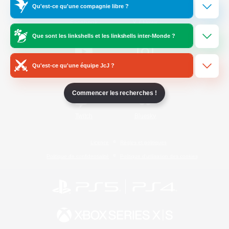
Qu'est-ce qu'une compagnie libre ?
/
Facebook
X
News
Que sont les linkshells et les linkshells inter-Monde ?
Qu'est-ce qu'une équipe JcJ ?
YouTube
Instagram
Commencer les recherches !
Twitch
Bluesky
Licence
Règles et politiques
Politique de confidentialité
Politique d'utilisation des cookies