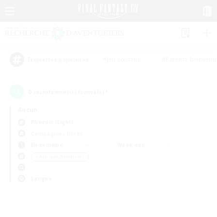
#Jeu soutenu
#Parents bienvenu
Étiquettes populaires
0
recrutement(s) trouvé(s) !
Aucun
Phoenix (Light)
Compagnies libres
En semaine
Week-end
＃Artisans/Récolteurs
Langue