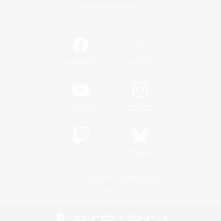
Informations officielles
/
Facebook
X
News
YouTube
Instagram
Twitch
Bluesky
Licence
Règles et politiques
Politique de confidentialité
Politique d'utilisation des cookies