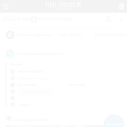
#Jeu soutenu
#Parents bienvenu
Étiquettes populaires
11
recrutement(s) trouvé(s) !
Aucun
Phoenix (Light)
Compagnies libres
En semaine
Week-end
＃Événements joueurs
Langue
Compagnie libre
NOUVEAU