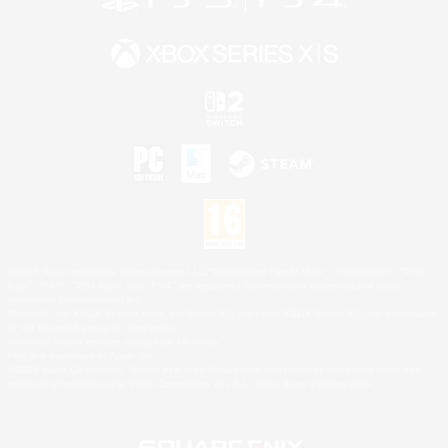
©2026 Sony Interactive Entertainment LLC."PlayStation Family Mark", "PlayStation", "PS5
logo", "PS5", "PS4 logo" and "PS4" are registered trademarks or trademarks of Sony
Interactive Entertainment Inc.
Microsoft, the XBOX Sphere mark, the Series X|S logo and XBOX Series X|S are trademarks
of the Microsoft group of companies.
Nintendo Switch est une marque de Nintendo.
Mac is a trademark of Apple Inc.
©2026 Valve Corporation. Steam et le logo Steam sont des marques déposées et/ou des
marques enregistrées par Valve Corporation aux É.U. et/ou dans d'autres pays.