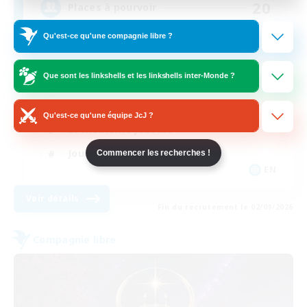
20
Places à pourvoir
Qu'est-ce qu'une compagnie libre ?
Social and Fun
Que sont les linkshells et les linkshells inter-Monde ?
Débutants bienvenus
Jeu détendu
Qu'est-ce qu'une équipe JcJ ?
Événements joueurs
Joueurs sociaux
Commencer les recherches !
EN
Voir détails
Fin du recrutement le 02/09/2026
Compagnie libre