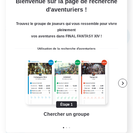
EN
Bienvenue sur la page de recherche
d'aventuriers !
Voir détails
Fin du recrutement le 03/09/2026
Trouvez le groupe de joueurs qui vous ressemble pour vivre
pleinement
Compagnie libre
NOUVEAU
vos aventures dans FINAL FANTASY XIV !
Utilisation de la recherche d'aventuriers
Étape 1
Heartbloom
Chercher un groupe
Prend
Recrutement de nouveaux membres
Phoenix [Light]