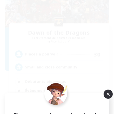
Dawn of the Dragons
Recrutement de nouveaux membres
Phoenix [Light]
30
Places à pourvoir
Small and close community
Débutants bienvenus
Événements joueurs
Jeu détendu
Joueurs sociaux