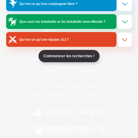
Qu'est-ce qu'une compagnie libre ?
/
Facebook
X
News
Que sont les linkshells et les linkshells inter-Monde ?
Qu'est-ce qu'une équipe JcJ ?
YouTube
Instagram
Commencer les recherches !
Twitch
Bluesky
Licence
Règles et politiques
Politique de confidentialité
Politique d'utilisation des cookies