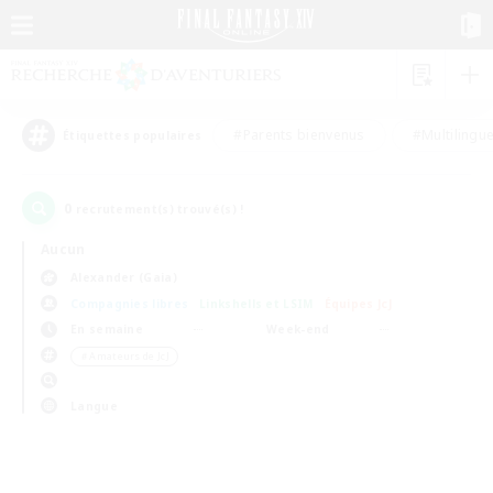
#Parents bienvenus
#Multilingu
Étiquettes populaires
0
recrutement(s) trouvé(s) !
Aucun
Alexander (Gaia)
Compagnies libres
Linkshells et LSIM
Équipes JcJ
En semaine
Week-end
＃Amateurs de JcJ
Langue