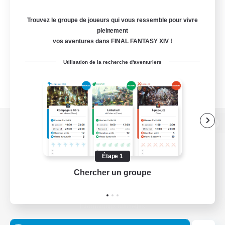
Trouvez le groupe de joueurs qui vous ressemble pour vivre
pleinement
vos aventures dans FINAL FANTASY XIV !
Utilisation de la recherche d'aventuriers
Version de bureau
Étape 1
Chercher un groupe
Prend
Télécharger le jeu
Informations officielles