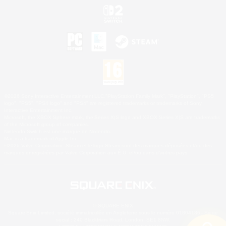
©2026 Sony Interactive Entertainment LLC."PlayStation Family Mark", "PlayStation", "PS5
logo", "PS5", "PS4 logo" and "PS4" are registered trademarks or trademarks of Sony
Interactive Entertainment Inc.
Microsoft, the XBOX Sphere mark, the Series X|S logo and XBOX Series X|S are trademarks
of the Microsoft group of companies.
Nintendo Switch est une marque de Nintendo.
Mac is a trademark of Apple Inc.
©2026 Valve Corporation. Steam et le logo Steam sont des marques déposées et/ou des
marques enregistrées par Valve Corporation aux É.U. et/ou dans d'autres pays.
© SQUARE ENIX
Square Enix Limited, société immatriculée en Angleterre sous le numéro 01804186 - Siège
social : 240 Blackfriars Road, London, SE1 8NW.