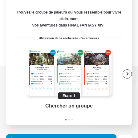
Trouvez le groupe de joueurs qui vous ressemble pour vivre
pleinement
vos aventures dans FINAL FANTASY XIV !
Utilisation de la recherche d'aventuriers
Version de bureau
Étape 1
Chercher un groupe
Prend
Télécharger le jeu
Informations officielles