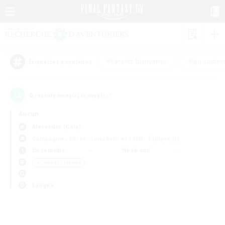
#Parents bienvenus
#Jeu souten
Étiquettes populaires
0
recrutement(s) trouvé(s) !
Aucun
Alexander (Gaia)
Compagnies libres
Linkshells et LSIM
Équipes JcJ
En semaine
Week-end
＃Carte aux trésors
Langue