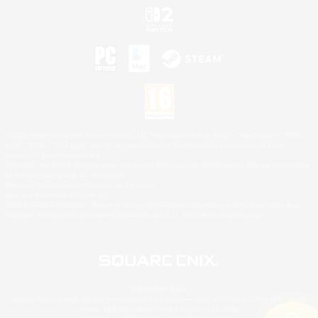
©2026 Sony Interactive Entertainment LLC."PlayStation Family Mark", "PlayStation", "PS5
logo", "PS5", "PS4 logo" and "PS4" are registered trademarks or trademarks of Sony
Interactive Entertainment Inc.
Microsoft, the XBOX Sphere mark, the Series X|S logo and XBOX Series X|S are trademarks
of the Microsoft group of companies.
Nintendo Switch est une marque de Nintendo.
Mac is a trademark of Apple Inc.
©2026 Valve Corporation. Steam et le logo Steam sont des marques déposées et/ou des
marques enregistrées par Valve Corporation aux É.U. et/ou dans d'autres pays.
© SQUARE ENIX
Square Enix Limited, société immatriculée en Angleterre sous le numéro 01804186 - Siège
social : 240 Blackfriars Road, London, SE1 8NW.