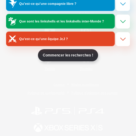
Qu'est-ce qu'une compagnie libre ?
/
Facebook
X
News
Que sont les linkshells et les linkshells inter-Monde ?
Qu'est-ce qu'une équipe JcJ ?
YouTube
Instagram
Commencer les recherches !
Twitch
Bluesky
Licence
Règles et politiques
Politique de confidentialité
Politique d'utilisation des cookies