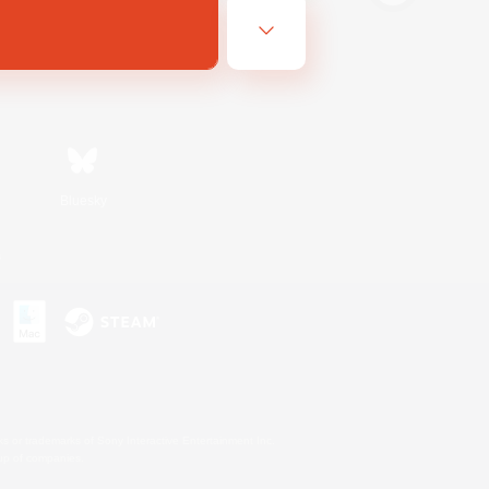
Bluesky
s
s or trademarks of Sony Interactive Entertainment Inc.
up of companies.