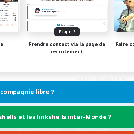
Étape 2
pe
Prendre contact via la page de
Faire c
recrutement
 compagnie libre ?
shells et les linkshells inter-Monde ?
Version mobile