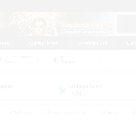
FFXIV
Guides du jeu
Communauté
Cla
Centre de données
Monde
Gaia
Tiamat
gnies
Linkshells et
LSIM
0)
(0)
#Multilingue
#Passe-temps/Intérêts
#Chasses
#C
rs de jeu de rôle
#Amateurs de logement
#Amateurs d'histo
#Débutants bienvenus
#Jeu soutenu
#Carte aux trésors