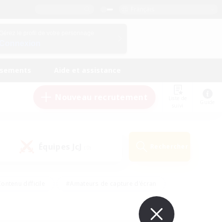
Français
Gérez le profil de votre personnage
Connexion
ssements
Aide et assistance
Nouveau recrutement
Liste de
Guide
suivi
Équipes JcJ
Rechercher
(0)
ontenu difficile
#Amateurs de capture d'écran
ire
#Événements joueurs
#Amateurs de JcJ
#Joueurs sociaux
#Travailleurs bienvenus