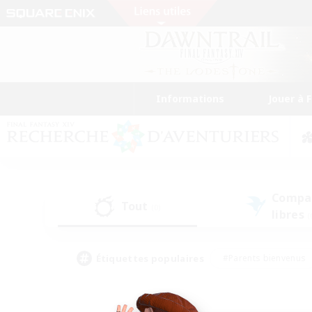
Informations
Jouer à 
Compa
Tout
(0)
libres
(
Étiquettes populaires
#Parents bienvenus
#Étudiants bienvenus
#Jeu détendu
#Amateu
#Amateurs de mirage
#Artisans/Récolteurs