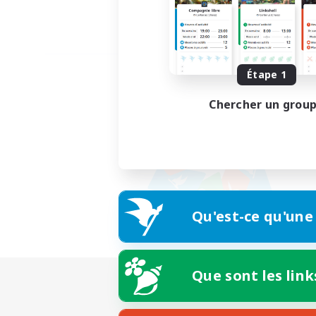
Étape 1
Chercher un grou
Qu'est-ce qu'une
Que sont les link