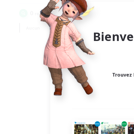
0
recrutement(s) trouvé(s) !
Aucun
En semaine
Bienve
Trouvez 
Au