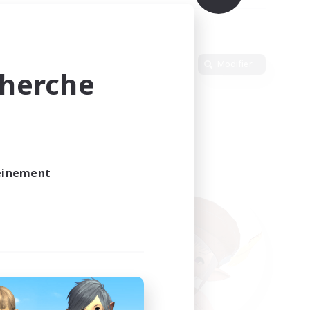
Langue
Modifier
cherche
leinement
vé.