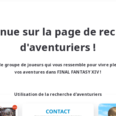
Week-end
＃Amateurs de mirage
nue sur la page de re
d'aventuriers !
le groupe de joueurs qui vous ressemble pour vivre p
0 résultat
vos aventures dans FINAL FANTASY XIV !
cun recrutement trou
Utilisation de la recherche d'aventuriers
Réessayez avec des critères différents.