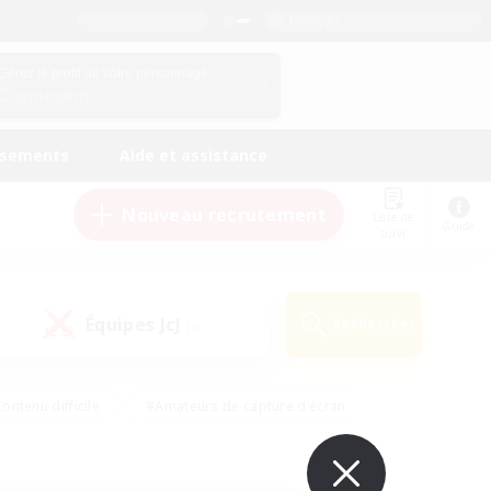
Français
Gérez le profil de votre personnage
Connexion
ssements
Aide et assistance
Nouveau recrutement
Liste de
Guide
suivi
Équipes JcJ
Rechercher
(0)
ontenu difficile
#Amateurs de capture d'écran
ire
#Événements joueurs
#Amateurs de JcJ
#Joueurs sociaux
#Travailleurs bienvenus