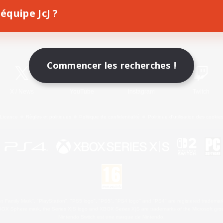
équipe JcJ ?
Télécharger le jeu
Informations officielles
Commencer les recherches !
X
/
News
YouTube
Instagram
Twitch
Licence
Règles et politiques
Politique de confidentialité
Politique d'utilisation des cookie
 Family Mark", "PlayStation", "PS5 logo", "PS5", "PS4 logo" and "PS4" are registered trademark
XBOX Sphere mark, the Series X|S logo and XBOX Series X|S are trademarks of the Microsoft gro
Nintendo Switch est une marque de Nintendo.