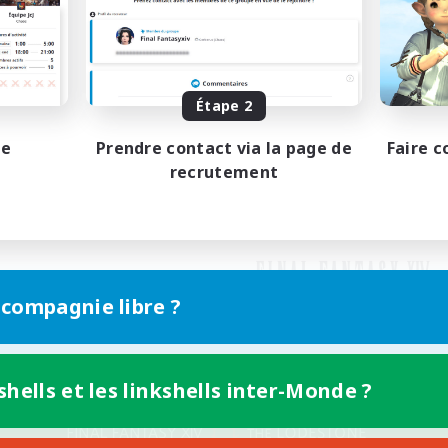
Étape 2
pe
Prendre contact via la page de
Faire c
recrutement
 compagnie libre ?
shells et les linkshells inter-Monde ?
Version mobile