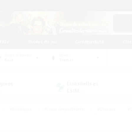
FFXIV
Guides du jeu
Communauté
Cla
Centre de données
Monde
Gaia
Tiamat
gnies
Linkshells et
LSIM
0)
(0)
#Multilingue
#Passe-temps/Intérêts
#Chasses
#C
rs de jeu de rôle
#Amateurs de logement
#Amateurs d'histo
#Débutants bienvenus
#Jeu soutenu
#Carte aux trésors