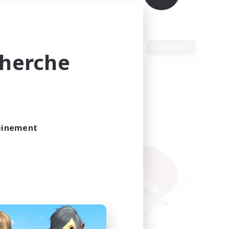
Langue
Modifier
cherche
leinement
vé.