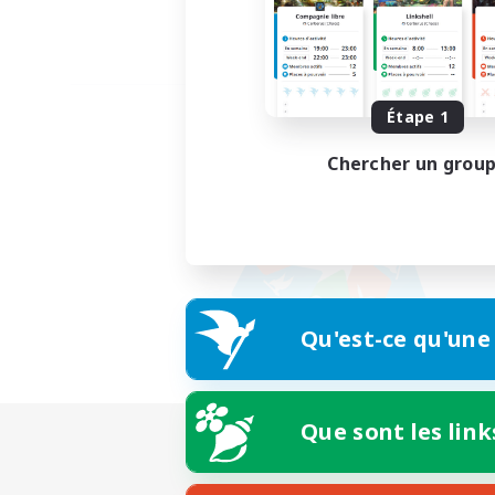
Étape 1
Chercher un grou
Qu'est-ce qu'une
Que sont les link