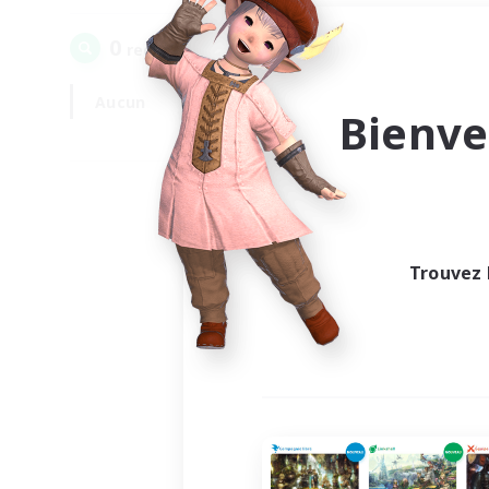
0
recrutement(s) trouvé(s) !
Aucun
En semaine
Bienve
Trouvez 
Au