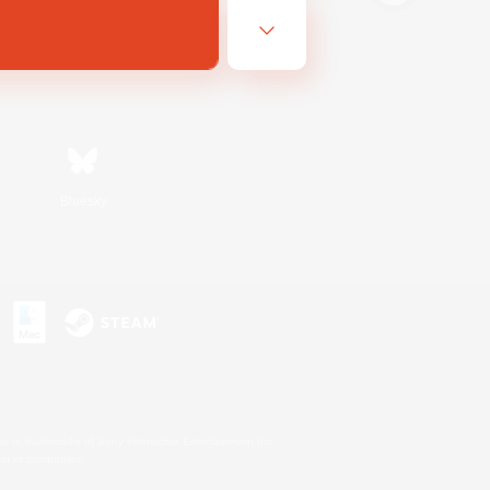
Bluesky
s
s or trademarks of Sony Interactive Entertainment Inc.
up of companies.