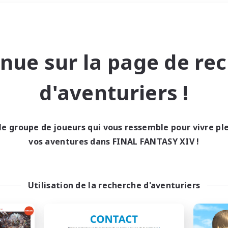
Week-end
＃Travailleurs bienvenus
nue sur la page de re
d'aventuriers !
le groupe de joueurs qui vous ressemble pour vivre p
0 résultat
vos aventures dans FINAL FANTASY XIV !
cun recrutement trou
Utilisation de la recherche d'aventuriers
Réessayez avec des critères différents.