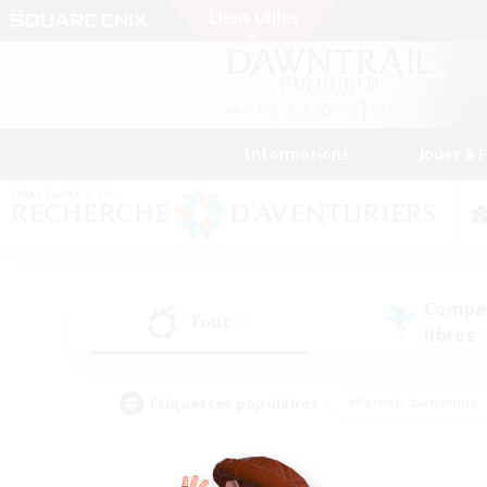
Informations
Jouer à 
Compa
Tout
(0)
libres
(
Étiquettes populaires
#Parents bienvenus
#Étudiants bienvenus
#Jeu détendu
#Amateu
#Amateurs de mirage
#Artisans/Récolteurs