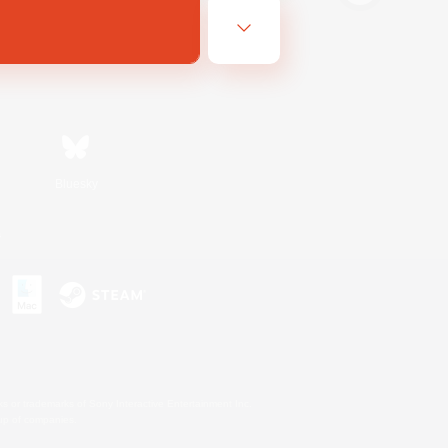
Bluesky
s
s or trademarks of Sony Interactive Entertainment Inc.
up of companies.