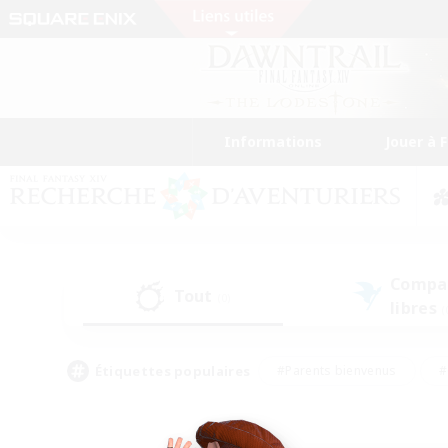
Informations
Jouer à 
Compa
Tout
(0)
libres
(
Étiquettes populaires
#Parents bienvenus
#
#Amateurs d'histoire
#Étudiants bienve
#Artisans/Récolteurs
#Amateurs de JcJ
#A