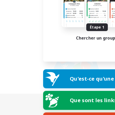
Étape 1
Chercher un grou
Qu'est-ce qu'une
Que sont les link