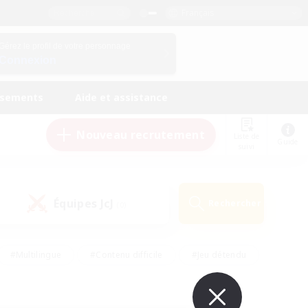
Français
Gérez le profil de votre personnage
Connexion
ssements
Aide et assistance
Nouveau recrutement
Liste de
Guide
suivi
Équipes JcJ
Rechercher
(0)
#Multilingue
#Contenu difficile
#Jeu détendu
#Amateurs de jeu de rôle
#Jeu soutenu
#Débutants bienvenus
#Travailleurs bienvenus