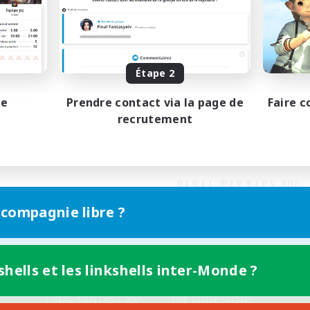
Étape 2
pe
Prendre contact via la page de
Faire c
recrutement
 compagnie libre ?
shells et les linkshells inter-Monde ?
Version mobile