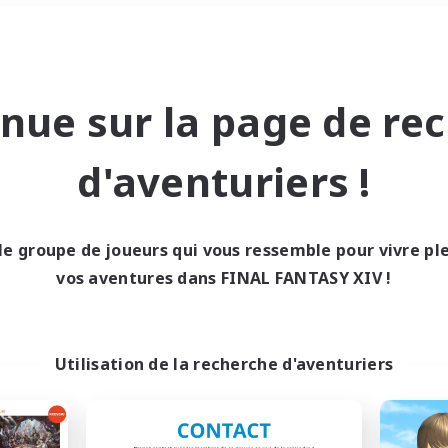
Week-end
＃Travailleurs bienvenus
nue sur la page de re
d'aventuriers !
le groupe de joueurs qui vous ressemble pour vivre p
0 résultat
vos aventures dans FINAL FANTASY XIV !
cun recrutement trou
Utilisation de la recherche d'aventuriers
Réessayez avec des critères différents.