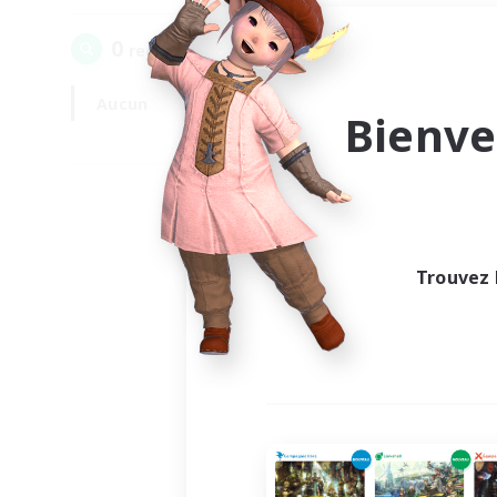
0
recrutement(s) trouvé(s) !
Aucun
En semaine
Bienve
Trouvez 
Au