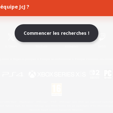
équipe JcJ ?
Télécharger le jeu
Informations officielles
Commencer les recherches !
X
/
News
YouTube
Instagram
Twitch
Licence
Règles et politiques
Politique de confidentialité
Politique d'utilisation des cookie
 Family Mark", "PlayStation", "PS5 logo", "PS5", "PS4 logo" and "PS4" are registered trademark
XBOX Sphere mark, the Series X|S logo and XBOX Series X|S are trademarks of the Microsoft gro
Nintendo Switch est une marque de Nintendo.