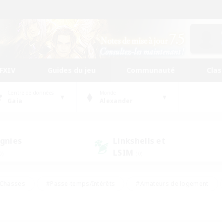
FFXIV
Guides du jeu
Communauté
Cla
Centre de données
Monde
Gaia
Alexander
gnies
Linkshells et
LSIM
0)
(0)
Chasses
#Passe-temps/Intérêts
#Amateurs de logement
nus
#Amateurs de capture d'écran
#Événements joueurs
mateurs de mirage
#Carte aux trésors
#Joueurs sociaux