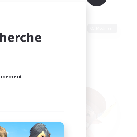
Langue
Modifier
cherche
leinement
vé.