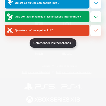
Qu'est-ce qu'une compagnie libre ?
/
Facebook
X
News
Que sont les linkshells et les linkshells inter-Monde ?
Qu'est-ce qu'une équipe JcJ ?
YouTube
Instagram
Commencer les recherches !
Twitch
Bluesky
Licence
Règles et politiques
Politique de confidentialité
Politique d'utilisation des cookies