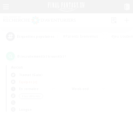
#Parents bienvenus
#Jeu souten
Étiquettes populaires
0
recrutement(s) trouvé(s) !
Aucun
Tiamat (Gaia)
Équipes JcJ
En semaine
Week-end
＃Jeu détendu
Langue