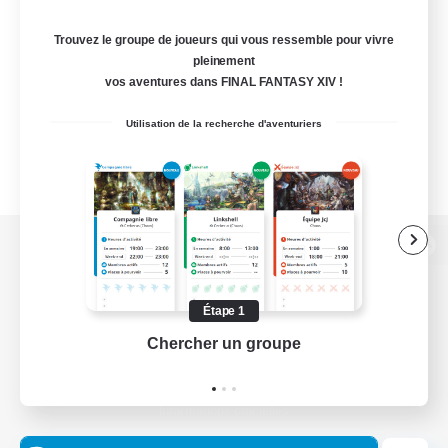
Trouvez le groupe de joueurs qui vous ressemble pour vivre
pleinement
vos aventures dans FINAL FANTASY XIV !
Utilisation de la recherche d'aventuriers
Version de bureau
Étape 1
Chercher un groupe
Prend
Télécharger le jeu
Informations officielles