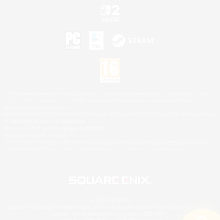
©2026 Sony Interactive Entertainment LLC."PlayStation Family Mark", "PlayStation", "PS5
logo", "PS5", "PS4 logo" and "PS4" are registered trademarks or trademarks of Sony
Interactive Entertainment Inc.
Microsoft, the XBOX Sphere mark, the Series X|S logo and XBOX Series X|S are trademarks
of the Microsoft group of companies.
Nintendo Switch est une marque de Nintendo.
Mac is a trademark of Apple Inc.
©2026 Valve Corporation. Steam et le logo Steam sont des marques déposées et/ou des
marques enregistrées par Valve Corporation aux É.U. et/ou dans d'autres pays.
© SQUARE ENIX
Square Enix Limited, société immatriculée en Angleterre sous le numéro 01804186 - Siège
social : 240 Blackfriars Road, London, SE1 8NW.