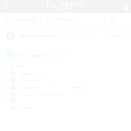
#Parents bienvenus
#Multilingu
Étiquettes populaires
0
recrutement(s) trouvé(s) !
Aucun
Tiamat (Gaia)
Équipes JcJ
En semaine
Week-end
＃Amateurs de capture d'écran
Langue