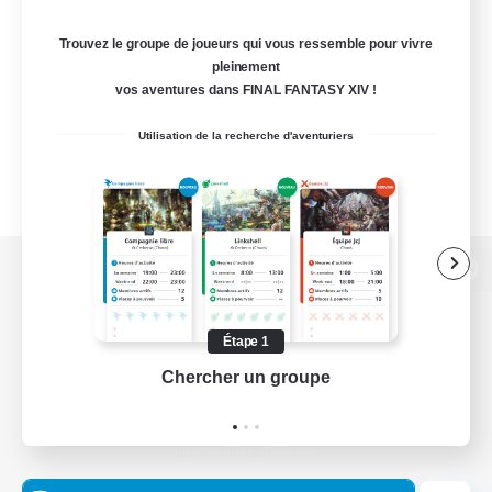
Trouvez le groupe de joueurs qui vous ressemble pour vivre
pleinement
vos aventures dans FINAL FANTASY XIV !
Utilisation de la recherche d'aventuriers
Version de bureau
Étape 1
Chercher un groupe
Prend
Télécharger le jeu
Informations officielles