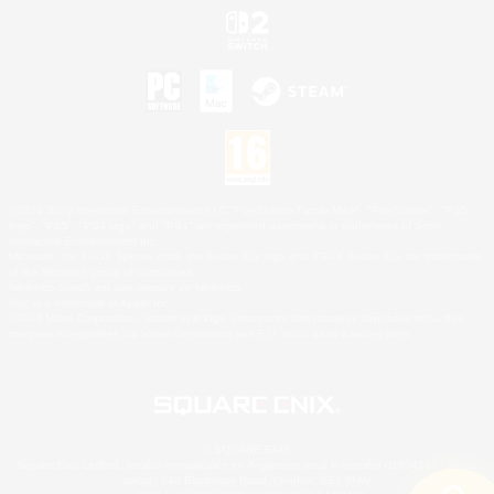
©2026 Sony Interactive Entertainment LLC."PlayStation Family Mark", "PlayStation", "PS5
logo", "PS5", "PS4 logo" and "PS4" are registered trademarks or trademarks of Sony
Interactive Entertainment Inc.
Microsoft, the XBOX Sphere mark, the Series X|S logo and XBOX Series X|S are trademarks
of the Microsoft group of companies.
Nintendo Switch est une marque de Nintendo.
Mac is a trademark of Apple Inc.
©2026 Valve Corporation. Steam et le logo Steam sont des marques déposées et/ou des
marques enregistrées par Valve Corporation aux É.U. et/ou dans d'autres pays.
© SQUARE ENIX
Square Enix Limited, société immatriculée en Angleterre sous le numéro 01804186 - Siège
social : 240 Blackfriars Road, London, SE1 8NW.