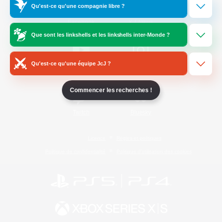
Qu'est-ce qu'une compagnie libre ?
/
Facebook
X
News
Que sont les linkshells et les linkshells inter-Monde ?
Qu'est-ce qu'une équipe JcJ ?
YouTube
Instagram
Commencer les recherches !
Twitch
Bluesky
Licence
Règles et politiques
Politique de confidentialité
Politique d'utilisation des cookies