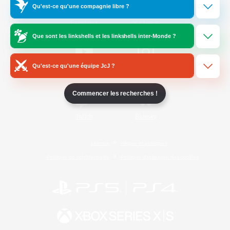
Qu'est-ce qu'une compagnie libre ?
/
Facebook
X
News
Que sont les linkshells et les linkshells inter-Monde ?
Qu'est-ce qu'une équipe JcJ ?
YouTube
Instagram
Commencer les recherches !
Twitch
Bluesky
Licence
Règles et politiques
Politique de confidentialité
Politique d'utilisation des cookies