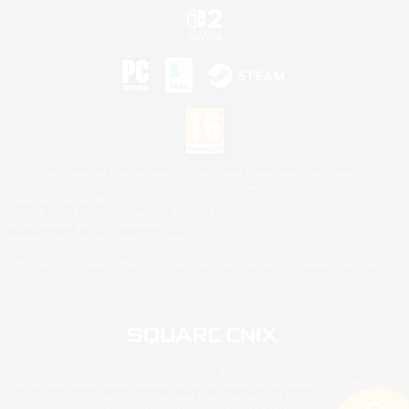
©2026 Sony Interactive Entertainment LLC."PlayStation Family Mark", "PlayStation", "PS5
logo", "PS5", "PS4 logo" and "PS4" are registered trademarks or trademarks of Sony
Interactive Entertainment Inc.
Microsoft, the XBOX Sphere mark, the Series X|S logo and XBOX Series X|S are trademarks
of the Microsoft group of companies.
Nintendo Switch est une marque de Nintendo.
Mac is a trademark of Apple Inc.
©2026 Valve Corporation. Steam et le logo Steam sont des marques déposées et/ou des
marques enregistrées par Valve Corporation aux É.U. et/ou dans d'autres pays.
© SQUARE ENIX
Square Enix Limited, société immatriculée en Angleterre sous le numéro 01804186 - Siège
social : 240 Blackfriars Road, London, SE1 8NW.