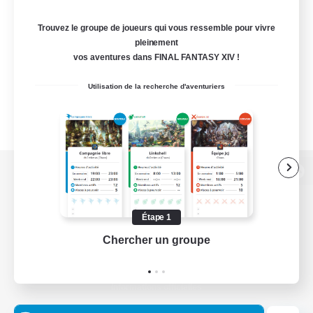
Trouvez le groupe de joueurs qui vous ressemble pour vivre
pleinement
vos aventures dans FINAL FANTASY XIV !
Utilisation de la recherche d'aventuriers
Version de bureau
Étape 1
Chercher un groupe
Prend
Télécharger le jeu
Informations officielles