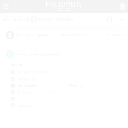
#Parents bienvenus
#Chasses
Étiquettes populaires
0
recrutement(s) trouvé(s) !
Aucun
Alexander (Gaia)
Équipes JcJ
En semaine
Week-end
＃Débutants bienvenus
Langue