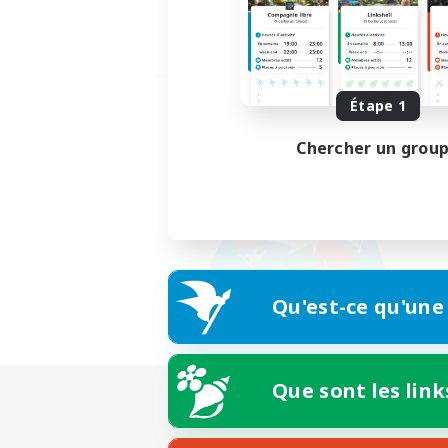
Étape 1
Chercher un grou
Qu'est-ce qu'une
Que sont les link