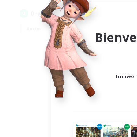
0
recrutement(s) trouvé(s) !
Aucun
En semaine
Bienve
Trouvez 
Au