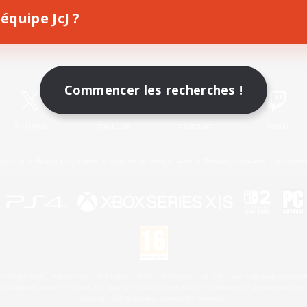
équipe JcJ ?
Télécharger le jeu
Informations officielles
Commencer les recherches !
X
/
News
YouTube
Instagram
Twitch
Licence
Règles et politiques
Politique de confidentialité
Politique d'utilisation des cookie
 Family Mark", "PlayStation", "PS5 logo", "PS5", "PS4 logo" and "PS4" are registered trademark
XBOX Sphere mark, the Series X|S logo and XBOX Series X|S are trademarks of the Microsoft gro
Nintendo Switch est une marque de Nintendo.