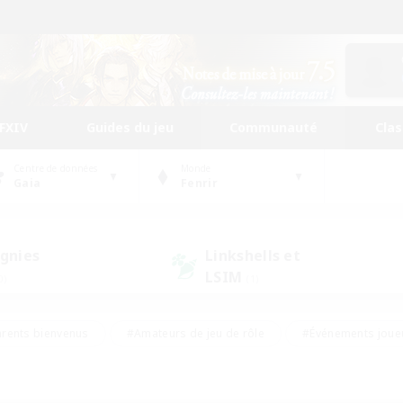
FFXIV
Guides du jeu
Communauté
Cla
Centre de données
Monde
Gaia
Fenrir
gnies
Linkshells et
LSIM
0)
(1)
rents bienvenus
#Amateurs de jeu de rôle
#Événements joue
#Jeu soutenu
#Artisans/Récolteurs
#Multilingue
s sociaux
#Débutants bienvenus
#Amateurs d'histoire