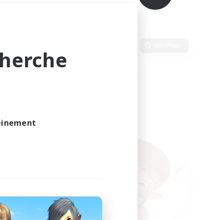
Langue
Modifier
cherche
leinement
vé.