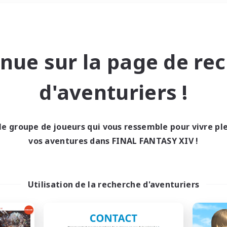
#Travailleurs bienvenus
Week-end
＃Passe-temps/Intérêts
nue sur la page de re
d'aventuriers !
le groupe de joueurs qui vous ressemble pour vivre p
0 résultat
vos aventures dans FINAL FANTASY XIV !
cun recrutement trou
Utilisation de la recherche d'aventuriers
Réessayez avec des critères différents.