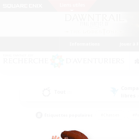
Informations
Jouer à 
Compa
Tout
(1)
libres
(
Étiquettes populaires
#Chasses
#Pa
#Contenu difficile
#Amateurs de logement
#Amateurs de capture d'écran
#Joueur