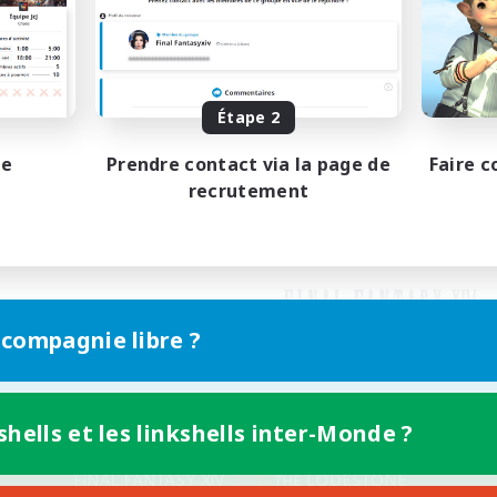
Étape 2
pe
Prendre contact via la page de
Faire c
recrutement
 compagnie libre ?
shells et les linkshells inter-Monde ?
Version mobile