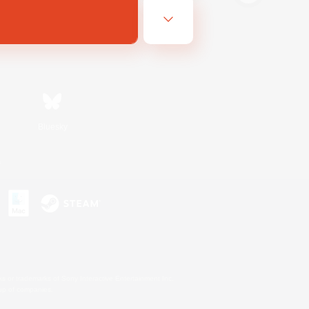
Bluesky
s
s or trademarks of Sony Interactive Entertainment Inc.
up of companies.